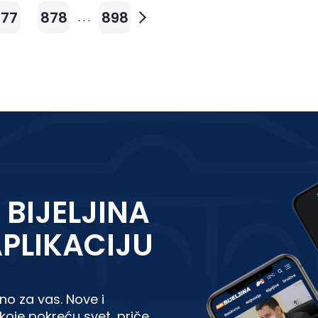
877
878
898
. . .
 BIJELJINA
APLIKACIJU
no za vas. Nove i
koje pokreću svet, priče