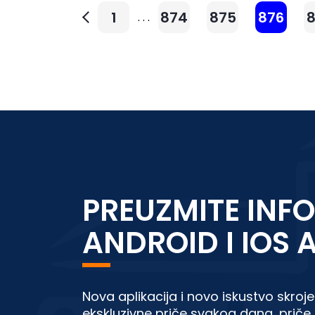
1
874
875
876
. . .
PREUZMITE INFO
ANDROID I IOS 
Nova aplikacija i novo iskustvo skroje
ekskluzivne priče svakog dana, priče 