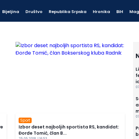
Bijeljina
Društvo
Republika Srpska
Hronika
BiH
Mag
N
L
f
i
07
S
a
m
07
Sport
ve
Izbor deset najboljih sportista RS, kandidat:
P
Đorđe Tomić, član B...
b
25.05.2018. | 16:53