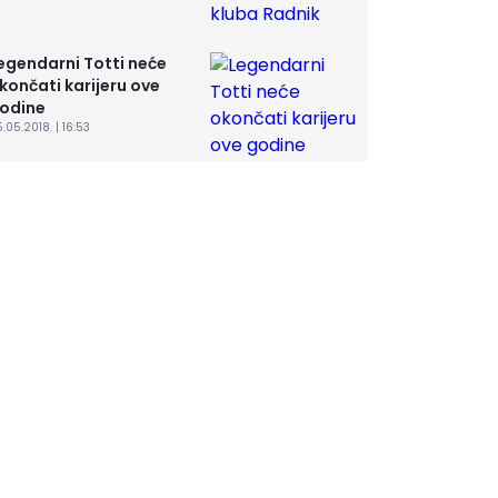
egendarni Totti neće
končati karijeru ove
odine
.05.2018. | 16:53