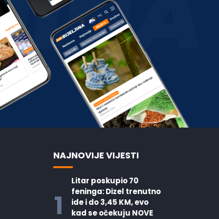
NAJNOVIJE VIJESTI
Litar poskupio 70
feninga: Dizel trenutno
1
ide i do 3,45 KM, evo
kad se očekuju NOVE