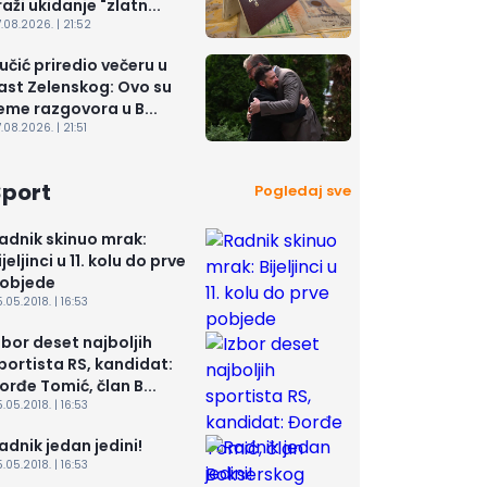
raži ukidanje "zlatn...
.08.2026. | 21:52
učić priredio večeru u
ast Zelenskog: Ovo su
eme razgovora u B...
.08.2026. | 21:51
Sport
Pogledaj sve
adnik skinuo mrak:
ijeljinci u 11. kolu do prve
objede
.05.2018. | 16:53
zbor deset najboljih
portista RS, kandidat:
orđe Tomić, član B...
.05.2018. | 16:53
adnik jedan jedini!
.05.2018. | 16:53