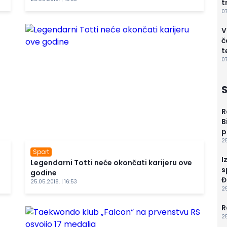
t
07
V
č
t
07
R
B
p
25
Sport
I
Legendarni Totti neće okončati karijeru ove
s
godine
Đ
25.05.2018. | 16:53
25
R
25