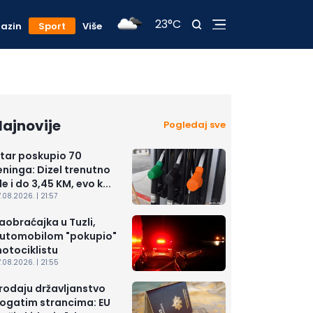
23°C
azin
Sport
Više
ajnovije
Pogledaj sve
itar poskupio 70
eninga: Dizel trenutno
de i do 3,45 KM, evo k...
.08.2026. | 21:57
aobraćajka u Tuzli,
utomobilom "pokupio"
otociklistu
.08.2026. | 21:55
rodaju državljanstvo
ogatim strancima: EU