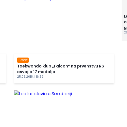
L
o
g
25
Sport
Taekwondo klub „Falcon“ na prvenstvu RS
osvojio 17 medalja
25.05.2018. | 16:52