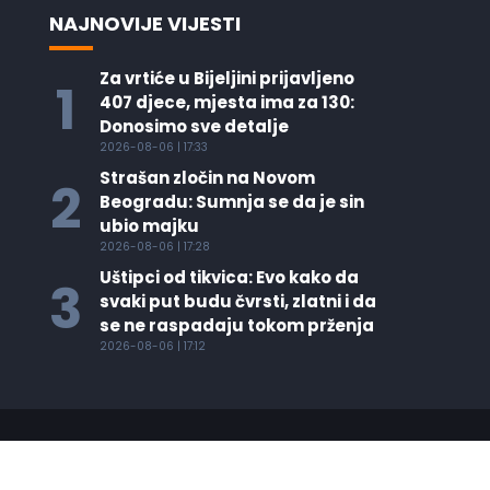
NAJNOVIJE VIJESTI
Za vrtiće u Bijeljini prijavljeno
1
407 djece, mjesta ima za 130:
Donosimo sve detalje
2026-08-06 | 17:33
Strašan zločin na Novom
2
Beogradu: Sumnja se da je sin
ubio majku
2026-08-06 | 17:28
Uštipci od tikvica: Evo kako da
3
svaki put budu čvrsti, zlatni i da
se ne raspadaju tokom prženja
2026-08-06 | 17:12
Copyright © Info Media - 2021. All
Rights Reserved.