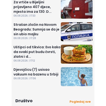
Za vrtiće u Bijeljini
prijavljeno 407 djece,
mjesta ima za 130: D...
06.08.2026. | 17:33
Strašan zločin na Novom
Beogradu: Sumnja se da je
sin ubio majku
06.08.2026. | 17:28
Uštipci od tikvica: Evo kako
da svaki put budu čvrsti,
zlatni i d...
06.08.2026. | 17:12
Djevojčicu (7) usisao
vakuum na bazenu u Srbiji
06.08.2026. | 17:06
Društvo
Pogledaj sve