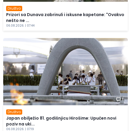
Društvo
Prizori sa Dunava zabrinuli i iskusne kapetane: "Ovakvo
nešto ne ...
06.08.2026. | 07:44
1
Društvo
Japan obilježio 81. godišnjicu Hirošime: Upućen novi
poziv na uki...
06.08.2026. | 07:19