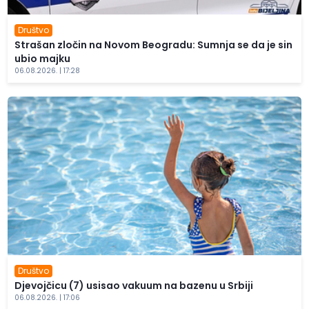
Društvo
Strašan zločin na Novom Beogradu: Sumnja se da je sin
ubio majku
06.08.2026. | 17:28
Društvo
Djevojčicu (7) usisao vakuum na bazenu u Srbiji
06.08.2026. | 17:06