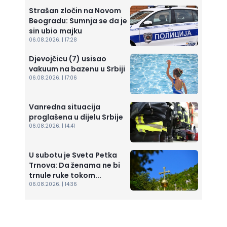
Strašan zločin na Novom
Beogradu: Sumnja se da je
sin ubio majku
06.08.2026. | 17:28
Djevojčicu (7) usisao
vakuum na bazenu u Srbiji
06.08.2026. | 17:06
Vanredna situacija
proglašena u dijelu Srbije
06.08.2026. | 14:41
U subotu je Sveta Petka
Trnova: Da ženama ne bi
trnule ruke tokom...
06.08.2026. | 14:36