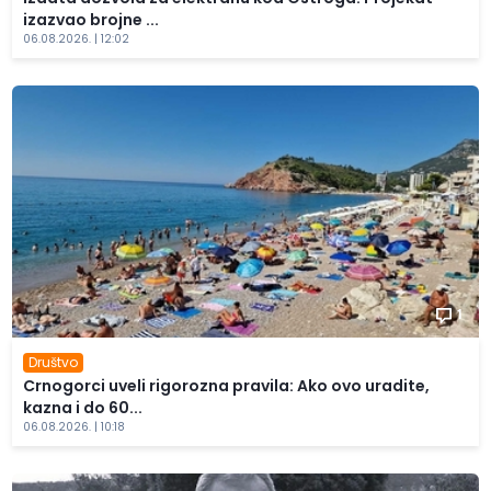
izazvao brojne ...
06.08.2026. | 12:02
1
Društvo
Crnogorci uveli rigorozna pravila: Ako ovo uradite,
kazna i do 60...
06.08.2026. | 10:18