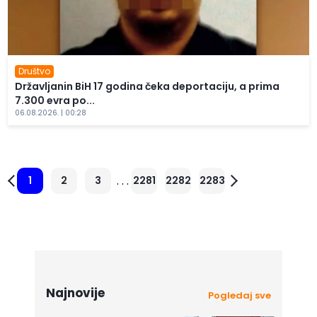
Društvo
Državljanin BiH 17 godina čeka deportaciju, a prima
7.300 evra po...
06.08.2026. | 00:28
. . .
1
2
3
2281
2282
2283
Najnovije
Pogledaj sve