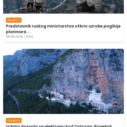
Društvo
Predstavnik ruskog ministarstva otkrio uzroke pogibije
planinara ...
06.08.2026. | 13:52
Društvo
Izdata dozvola za elektranu kod Ostroga: Projekat