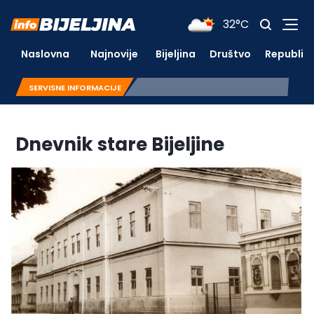
32°C
Naslovna
Najnovije
Bijeljina
Društvo
Republik
SERVISNE INFORMACIJE
Dnevnik stare Bijeljine