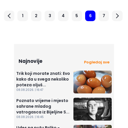
1
2
3
4
5
6
7
Najnovije
Pogledaj sve
Trik koji morate znati: Evo
kako da u svega nekoliko
poteza oljuš...
08.08.2026. | 16:47
Poznato vrijeme i mjesto
sahrane mladog
vatrogasca iz Bijeljine S...
08.08.2026. | 16:45
Udes na putu Brčko -