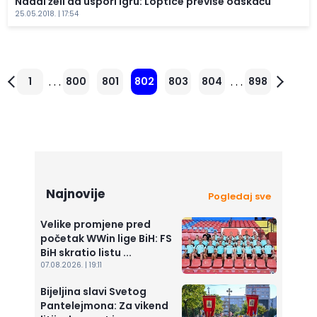
Nadal želi da uspori igru: Loptice previše odskaču
25.05.2018. | 17:54
. . .
. . .
1
800
801
802
803
804
898
Najnovije
Pogledaj sve
Velike promjene pred
početak WWin lige BiH: FS
BiH skratio listu ...
07.08.2026. | 19:11
Bijeljina slavi Svetog
Pantelejmona: Za vikend