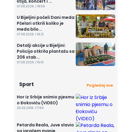
litija, koncert i ...
07.08.2026. | 18:59
U Bijeljini počeli Dani meda:
Pčelari otkrili koliko je
meda bilo...
07.08.2026. | 18:21
Detalji akcije u Bijeljini:
Policija otkrila plantažu sa
206 stab...
07.08.2026. | 15:51
Sport
Pogledaj sve
Hor iz Srbije snimio pjesmu
o Đokoviću (VIDEO)
25.05.2018. | 17:54
Petarda Reala, Juve slavio
sa igračem manje