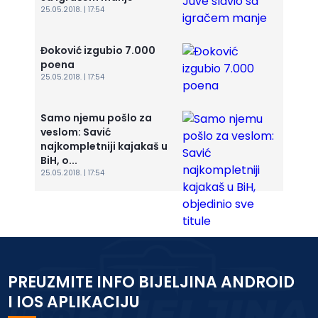
25.05.2018. | 17:54
Đoković izgubio 7.000
poena
25.05.2018. | 17:54
Samo njemu pošlo za
veslom: Savić
najkompletniji kajakaš u
BiH, o...
25.05.2018. | 17:54
PREUZMITE INFO BIJELJINA ANDROID
I IOS APLIKACIJU