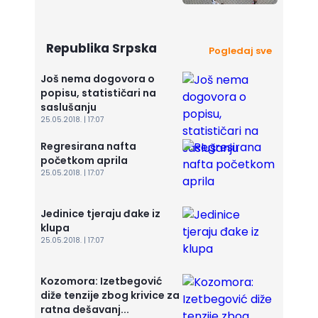
Republika Srpska
Pogledaj sve
Još nema dogovora o
popisu, statističari na
saslušanju
25.05.2018. | 17:07
Regresirana nafta
početkom aprila
25.05.2018. | 17:07
Jedinice tjeraju đake iz
klupa
25.05.2018. | 17:07
Kozomora: Izetbegović
diže tenzije zbog krivice za
ratna dešavanj...