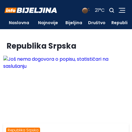
21°C
Naslovna
Najnovije
Bijeljina
Društvo
Republik
Republika Srpska
Republika Srpska