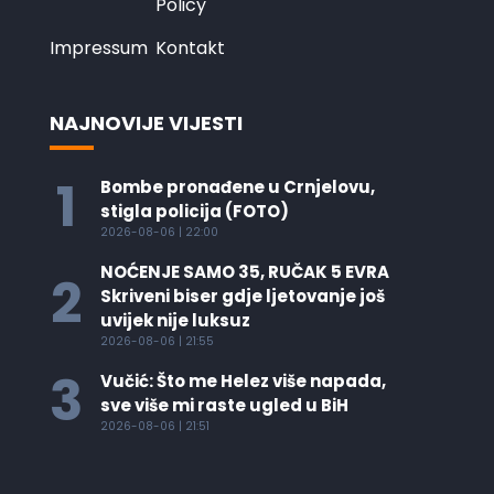
Policy
Impressum
Kontakt
NAJNOVIJE VIJESTI
1
Bombe pronađene u Crnjelovu,
stigla policija (FOTO)
2026-08-06 | 22:00
NOĆENJE SAMO 35, RUČAK 5 EVRA
2
Skriveni biser gdje ljetovanje još
uvijek nije luksuz
2026-08-06 | 21:55
3
Vučić: Što me Helez više napada,
sve više mi raste ugled u BiH
2026-08-06 | 21:51