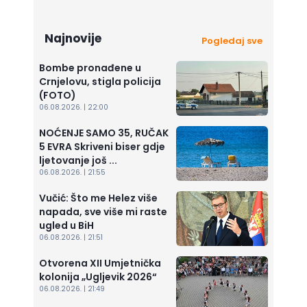
Najnovije
Pogledaj sve
Bombe pronađene u
Crnjelovu, stigla policija
(FOTO)
06.08.2026. | 22:00
NOĆENJE SAMO 35, RUČAK
5 EVRA Skriveni biser gdje
ljetovanje još ...
06.08.2026. | 21:55
Vučić: Što me Helez više
napada, sve više mi raste
ugled u BiH
06.08.2026. | 21:51
Otvorena XII Umjetnička
kolonija „Ugljevik 2026“
06.08.2026. | 21:49