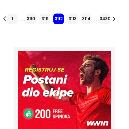
. . .
. . .
1
3110
3111
3112
3113
3114
3430