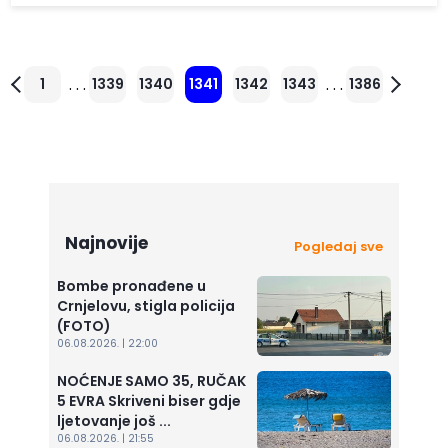
. . .
. . .
1
1339
1340
1341
1342
1343
1386
Najnovije
Pogledaj sve
Bombe pronađene u
Crnjelovu, stigla policija
(FOTO)
06.08.2026. | 22:00
NOĆENJE SAMO 35, RUČAK
5 EVRA Skriveni biser gdje
ljetovanje još ...
06.08.2026. | 21:55