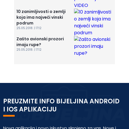
10 zanimljivosti o zemlji
koja ima najveći vinski
podrum
25.05.2018. | 17:12
Zašto avionski prozori
imaju rupe?
25.05.2018. | 17:12
PREUZMITE INFO BIJELJINA ANDROID
I IOS APLIKACIJU
Nova aplikacija i novo iskustvo skrojeno za vas. Nove i