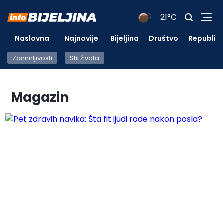
21°C
Naslovna
Najnovije
Bijeljina
Društvo
Republik
Zanimljivosti
Stil života
Magazin