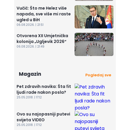
Vučić: Što me Helez više
napada, sve više mi raste
ugled u BiH
06.08.2026. | 21:51
Otvorena XII Umjetnička
kolonija „Ugljevik 2026“
06.08.2026. | 21:49
Magazin
Pogledaj sve
Pet zdravih navika: Šta fit
ljudi rade nakon posla?
25.05.2018. | 17:12
Ovo su najopasniji putevi
svijeta VIDEO
25.05.2018. | 17:12