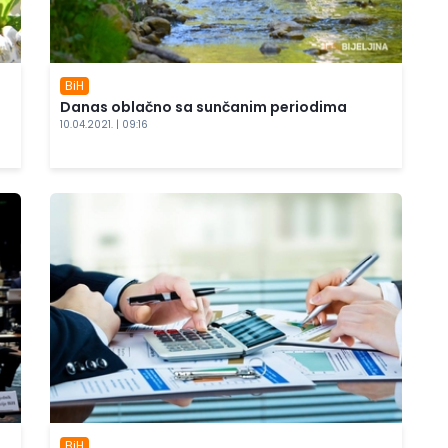
BiH
Danas oblačno sa sunčanim periodima
10.04.2021. | 09:16
BiH