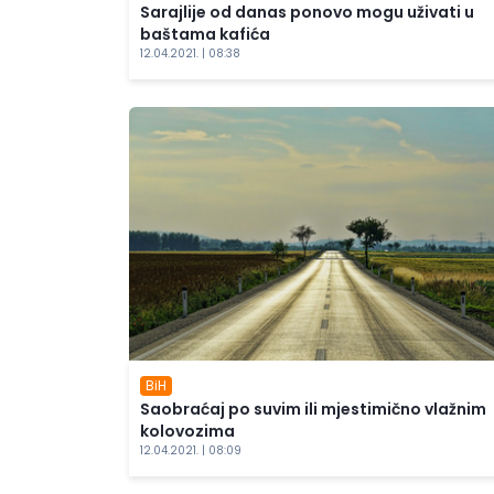
Sarajlije od danas ponovo mogu uživati u
baštama kafića
12.04.2021. | 08:38
BiH
Saobraćaj po suvim ili mjestimično vlažnim
kolovozima
12.04.2021. | 08:09