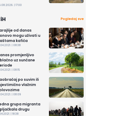
.
.08.2026. | 17:00
iH
Pogledaj sve
arajlije od danas
onovo mogu uživati u
aštama kafića
.04.2021. | 08:38
anas promjenljivo
blačno uz sunčane
eriode
.04.2021. | 08:15
aobraćaj po suvim ili
jestimično vlažnim
olovozima
.04.2021. | 08:09
edna grupa migranta
pljačkala drugu
.04.2021. | 18:38