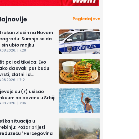
ajnovije
Pogledaj sve
trašan zločin na Novom
eogradu: Sumnja se da
e sin ubio majku
.08.2026. | 17:28
štipci od tikvica: Evo
ako da svaki put budu
vrsti, zlatni i d...
.08.2026. | 17:12
jevojčicu (7) usisao
akuum na bazenu u Srbiji
.08.2026. | 17:06
eška situacija u
rebinju: Požar prijeti
reduzeću "Hercegovina