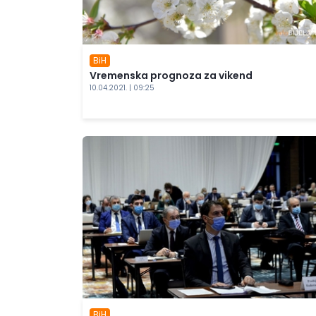
BiH
Vremenska prognoza za vikend
10.04.2021. | 09:25
BiH