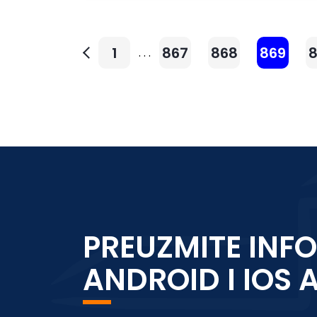
1
867
868
869
. . .
PREUZMITE INFO
ANDROID I IOS 