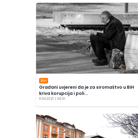
BiH
Građani uvjereni da je za siromaštvo u BiH
kriva korupcija i poli...
11.04.2021. | 09:21