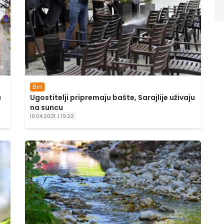
BiH
a
Ugostitelji pripremaju bašte, Sarajlije uživaju
na suncu
10.04.2021. | 19:22