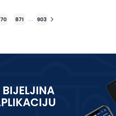
870
871
903
. . .
 BIJELJINA
APLIKACIJU