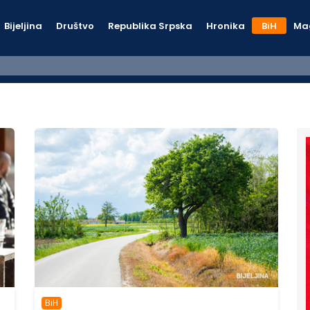
Bijeljina
Društvo
Republika Srpska
Hronika
BiH
Ma
BiH