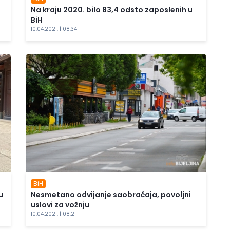
Na kraju 2020. bilo 83,4 odsto zaposlenih u
BiH
10.04.2021. | 08:34
BiH
u
Nesmetano odvijanje saobraćaja, povoljni
uslovi za vožnju
10.04.2021. | 08:21