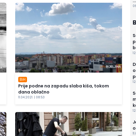
..
06
B
S
p
b
12
D
o
p
BiH
12
Prije podne na zapadu slaba kiša, tokom
dana oblačno
S
11.04.2021. | 08:53
m
k
12
J
o
11