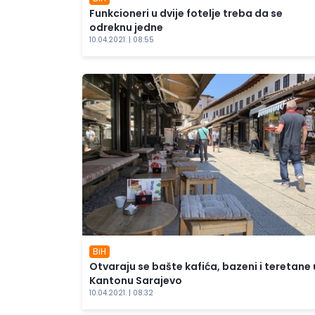
Funkcioneri u dvije fotelje treba da se
odreknu jedne
10.04.2021. | 08:55
BiH
Otvaraju se bašte kafića, bazeni i teretane 
Kantonu Sarajevo
10.04.2021. | 08:32