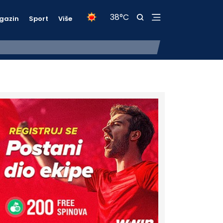
38°C
gazin
Sport
Više
I sutra toplo, mogući lokalni plju