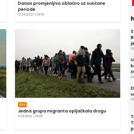
Danas promjenljivo oblačno uz sunčane
periode
12.04.2021. | 08:15
N
S
B
j
06
U
k
č
06
D
v
06
BiH
Jedna grupa migranta opljačkala drugu
T
11.04.2021. | 18:38
T
p