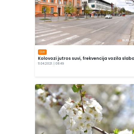
BiH
Kolovozi jutros suvi, frekvencija vozila slab
11.04.2021. | 08:49