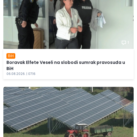
1
BiH
Boravak Elfete Veseli na slobodi sumrak pravosuđa u
BiH
06.08.2026. | 07:16