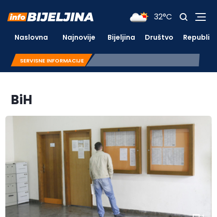
32°C
Naslovna
Najnovije
Bijeljina
Društvo
Republik
SERVISNE INFORMACIJE
BiH