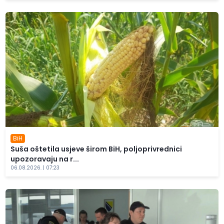
BiH
Suša oštetila usjeve širom BiH, poljoprivrednici
upozoravaju na r...
06.08.2026. | 07:23