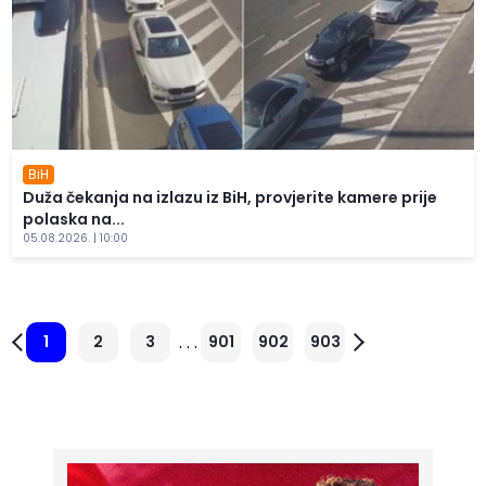
BiH
Duža čekanja na izlazu iz BiH, provjerite kamere prije
polaska na...
05.08.2026. | 10:00
. . .
1
2
3
901
902
903