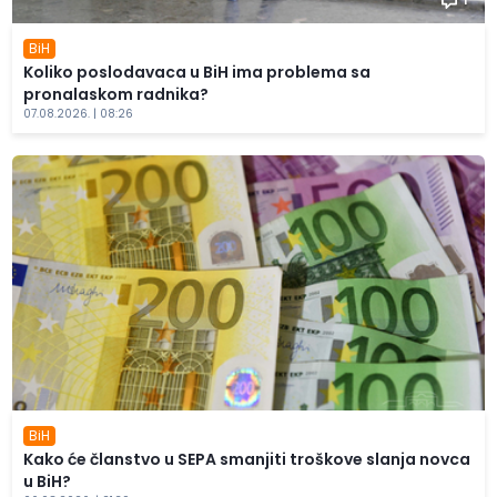
1
BiH
Koliko poslodavaca u BiH ima problema sa
pronalaskom radnika?
07.08.2026. | 08:26
BiH
Kako će članstvo u SEPA smanjiti troškove slanja novca
u BiH?