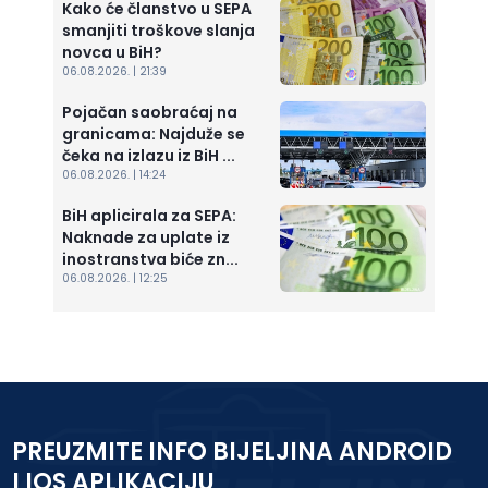
Kako će članstvo u SEPA
smanjiti troškove slanja
novca u BiH?
06.08.2026. | 21:39
Pojačan saobraćaj na
granicama: Najduže se
čeka na izlazu iz BiH ...
06.08.2026. | 14:24
BiH aplicirala za SEPA:
Naknade za uplate iz
inostranstva biće zn...
06.08.2026. | 12:25
PREUZMITE INFO BIJELJINA ANDROID
I IOS APLIKACIJU