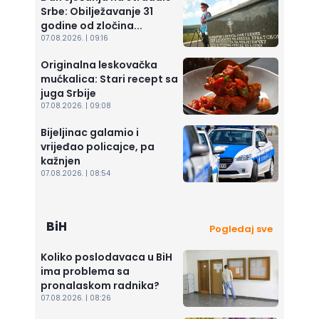
Srbe: Obilježavanje 31
godine od zločina...
07.08.2026. | 09:16
Originalna leskovačka
mućkalica: Stari recept sa
juga Srbije
07.08.2026. | 09:08
Bijeljinac galamio i
vrijeđao policajce, pa
kažnjen
07.08.2026. | 08:54
BiH
Pogledaj sve
Koliko poslodavaca u BiH
ima problema sa
pronalaskom radnika?
07.08.2026. | 08:26