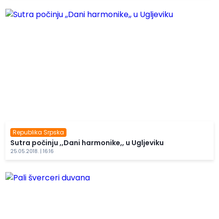
Republika Srpska
Sutra počinju ,,Dani harmonike,, u Ugljeviku
25.05.2018. | 16:16