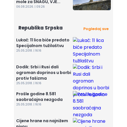
mole za SNAGU, VJE...
06.08.2026. | 09:26
Republika Srpska
Pogledaj sve
Lukač: 11 lica biće predato
Specijalnom tužilaštvu
25.05.2018. | 16:16
Dodik: Srbi i Rusi dali
ogroman doprinos u borbi
protiv fašizma
25.05.2018. | 16:16
Prošle godine 8.581
saobraćajna nezgoda
25.05.2018. | 16:16
Cijene hrane na najnižem
nivou