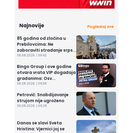
Najnovije
Pogledaj sve
85 godina od zločina u
Prebilovcima: Ne
zaboraviti stradanje srps...
06.08.2026. | 09:42
Bingo Group i ove godine
otvara vrata VIP događaja
građanima: Osv...
06.08.2026. | 09:38
Petrović: Snabdijavanje
strujom nije ugroženo
06.08.2026. | 09:28
Danas se slavi Sveta
Hristina: Vjernici joj se