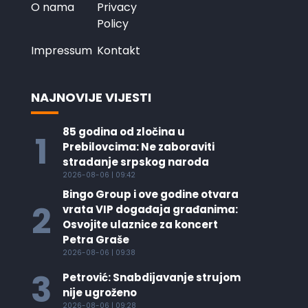
O nama
Privacy
Policy
Impressum
Kontakt
NAJNOVIJE VIJESTI
85 godina od zločina u
1
Prebilovcima: Ne zaboraviti
stradanje srpskog naroda
2026-08-06 | 09:42
Bingo Group i ove godine otvara
2
vrata VIP događaja građanima:
Osvojite ulaznice za koncert
Petra Graše
2026-08-06 | 09:38
3
Petrović: Snabdijavanje strujom
nije ugroženo
2026-08-06 | 09:28