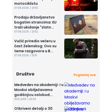
motociklistu
07.08.2026. | 21:55
Prodaju državljanstvo
bogatim strancima: EU
traži ukidanje "zlatn...
07.08.2026. | 21:52
Vučić priredio večeru u
čast Zelenskog: Ovo su
teme razgovora u B...
07.08.2026. | 21:51
Društvo
Pogledaj sve
Medvedev na akademiji: I u
Moskvi obilježavamo
godišnjicu oslobođ...
19.10.2019. | 23:03
Otkriveni detalji o 30