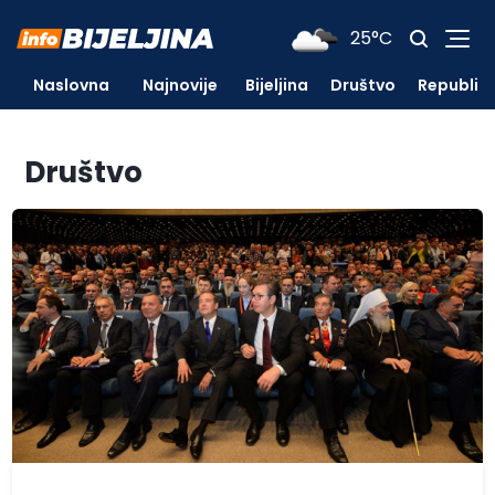
25°C
Naslovna
Najnovije
Bijeljina
Društvo
Republik
Društvo