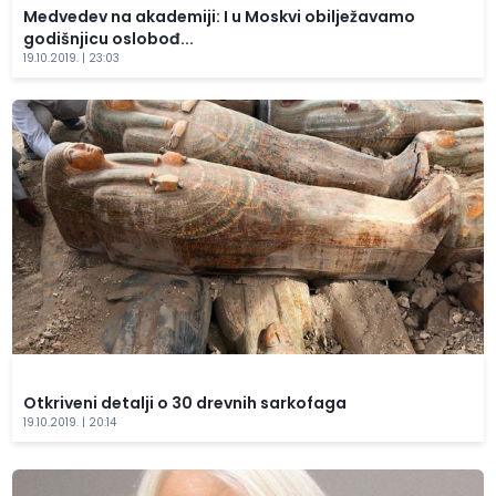
Medvedev na akademiji: I u Moskvi obilježavamo
godišnjicu oslobođ...
19.10.2019. | 23:03
Otkriveni detalji o 30 drevnih sarkofaga
19.10.2019. | 20:14