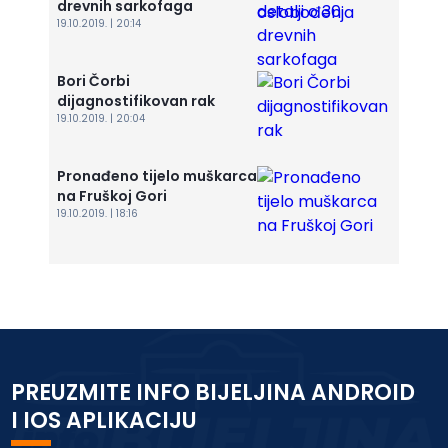
drevnih sarkofaga
19.10.2019. | 20:14
Bori Čorbi
dijagnostifikovan rak
19.10.2019. | 20:04
Pronađeno tijelo muškarca
na Fruškoj Gori
19.10.2019. | 18:16
PREUZMITE INFO BIJELJINA ANDROID
I IOS APLIKACIJU