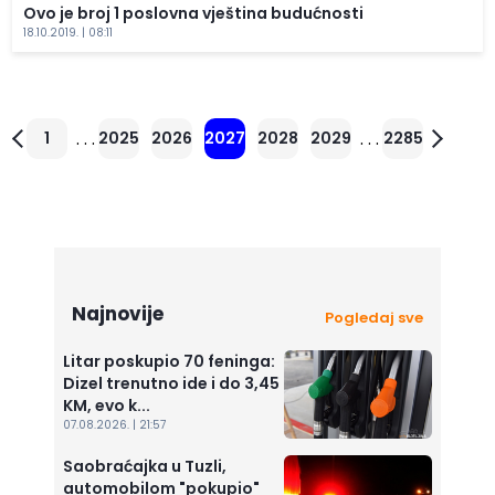
Ovo je broj 1 poslovna vještina budućnosti
18.10.2019. | 08:11
. . .
. . .
1
2025
2026
2027
2028
2029
2285
Najnovije
Pogledaj sve
Litar poskupio 70 feninga:
Dizel trenutno ide i do 3,45
KM, evo k...
07.08.2026. | 21:57
Saobraćajka u Tuzli,
automobilom "pokupio"