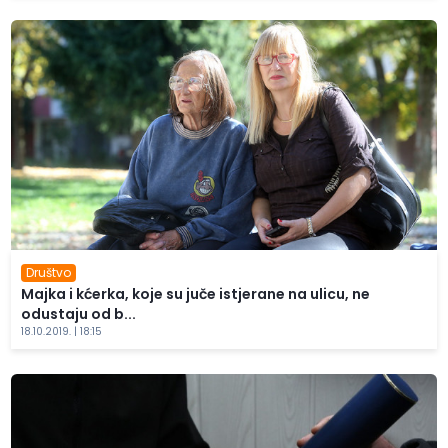
Društvo
Majka i kćerka, koje su juče istjerane na ulicu, ne
odustaju od b...
18.10.2019. | 18:15