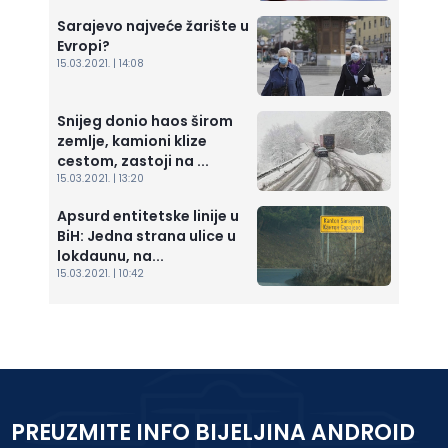
Sarajevo najveće žarište u
Evropi?
15.03.2021. | 14:08
Snijeg donio haos širom
zemlje, kamioni klize
cestom, zastoji na ...
15.03.2021. | 13:20
Apsurd entitetske linije u
BiH: Jedna strana ulice u
lokdaunu, na...
15.03.2021. | 10:42
PREUZMITE INFO BIJELJINA ANDROID