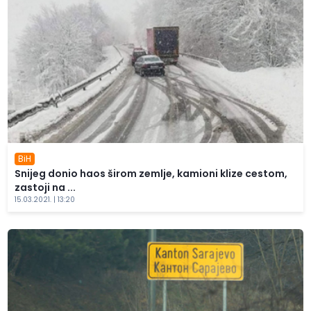
BiH
Snijeg donio haos širom zemlje, kamioni klize cestom,
zastoji na ...
15.03.2021. | 13:20