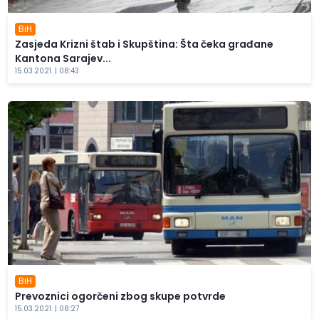
BiH
Zasjeda Krizni štab i Skupština: Šta čeka građane
Kantona Sarajev...
15.03.2021. | 08:43
BiH
Prevoznici ogorčeni zbog skupe potvrde
15.03.2021. | 08:27