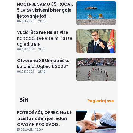
NOĆENJE SAMO 35, RUČAK
5 EVRA Skriveni biser gdje
ljetovanje još ...
06.08.2026. | 21:55
Vučić: Što me Helez više
napada, sve više mi raste
ugled u BiH
06.08.2026. | 21:51
Otvorena XII Umjetnička
kolonija „Ugljevik 2026“
06.08.2026. | 21:49
BiH
Pogledaj sve
POTROŠAČI, OPREZ: Na bh.
tržištu nađen još jedan
OPASAN PROIZVOD ...
15.03.2021. | 15:09