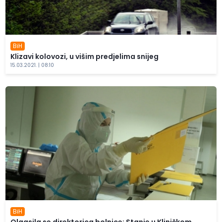
BiH
Klizavi kolovozi, u višim predjelima snijeg
15.03.2021. | 08:10
BiH