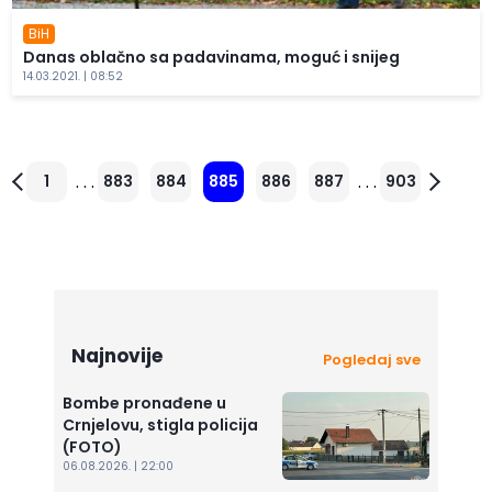
BiH
Danas oblačno sa padavinama, moguć i snijeg
14.03.2021. | 08:52
. . .
. . .
1
883
884
885
886
887
903
Najnovije
Pogledaj sve
Bombe pronađene u
Crnjelovu, stigla policija
(FOTO)
06.08.2026. | 22:00