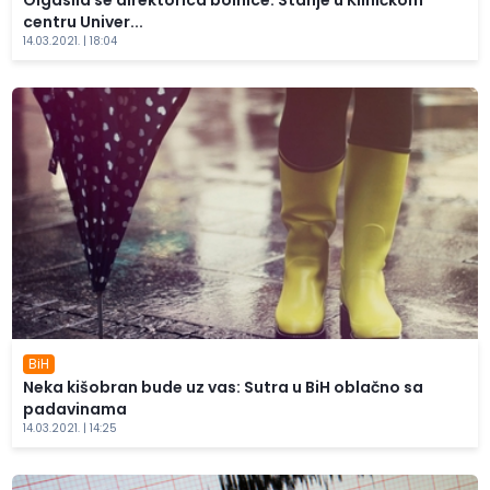
Olgasila se direktorica bolnice: Stanje u Kliničkom
centru Univer...
14.03.2021. | 18:04
BiH
Neka kišobran bude uz vas: Sutra u BiH oblačno sa
padavinama
14.03.2021. | 14:25