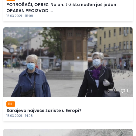
POTROŠAČI, OPREZ: Na bh. tržištu nađen još jedan
OPASAN PROIZVOD ...
15.03.2021. | 15:09
1
BiH
Sarajevo najveće žarište u Evropi?
15.03.2021. | 14:08