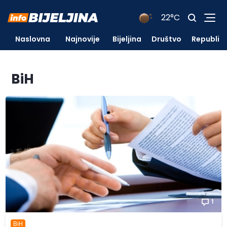
22°C
Naslovna
Najnovije
Bijeljina
Društvo
Republik
BiH
1
BiH