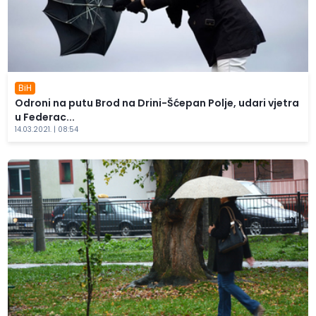
BiH
Odroni na putu Brod na Drini-Šćepan Polje, udari vjetra
u Federac...
14.03.2021. | 08:54