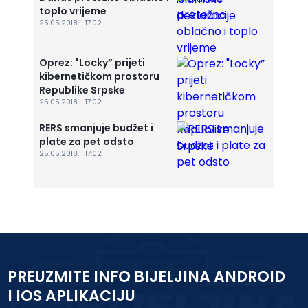
toplo vrijeme
25.05.2018. | 17:02
Oprez: "Locky” prijeti
kibernetičkom prostoru
Republike Srpske
25.05.2018. | 17:02
RERS smanjuje budžet i
plate za pet odsto
25.05.2018. | 17:02
PREUZMITE INFO BIJELJINA ANDROID
I IOS APLIKACIJU