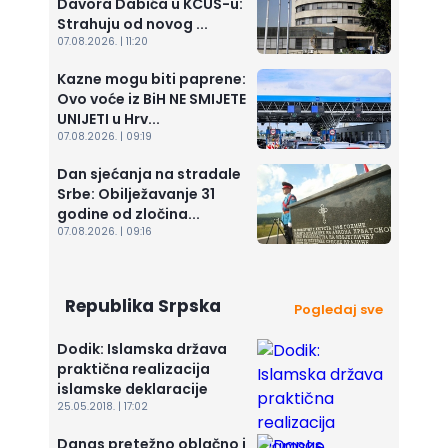
Davora Dabića u KCUS-u:
Strahuju od novog ...
07.08.2026. | 11:20
Kazne mogu biti paprene:
Ovo voće iz BiH NE SMIJETE
UNIJETI u Hrv...
07.08.2026. | 09:19
Dan sjećanja na stradale
Srbe: Obilježavanje 31
godine od zločina...
07.08.2026. | 09:16
Republika Srpska
Pogledaj sve
Dodik: Islamska država
praktična realizacija
islamske deklaracije
25.05.2018. | 17:02
Danas pretežno oblačno i