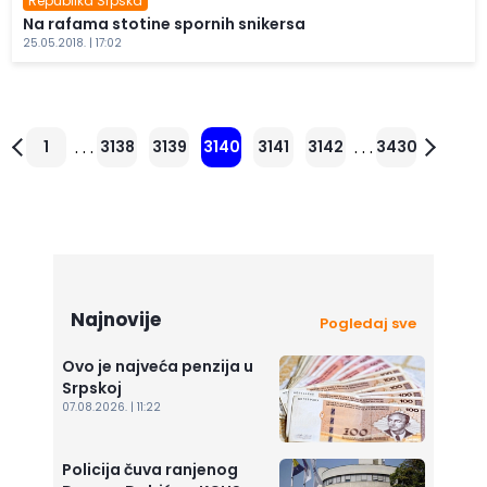
Republika Srpska
Na rafama stotine spornih snikersa
25.05.2018. | 17:02
. . .
. . .
1
3138
3139
3140
3141
3142
3430
Najnovije
Pogledaj sve
Ovo je najveća penzija u
Srpskoj
07.08.2026. | 11:22
Policija čuva ranjenog