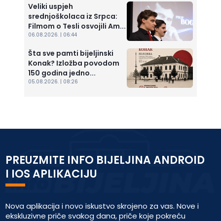
Veliki uspjeh
srednjoškolaca iz Srpca:
Filmom o Tesli osvojili Am...
06.08.2026. | 06:44
Šta sve pamti bijeljinski
Konak? Izložba povodom
150 godina jedno...
05.08.2026. | 08:26
PREUZMITE INFO BIJELJINA ANDROID
I IOS APLIKACIJU
Nova aplikacija i novo iskustvo skrojeno za vas. Nove i
ekskluzivne priče svakog dana, priče koje pokreću