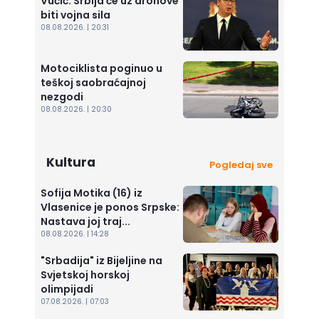
Vučić: Srbija će uz dronove
biti vojna sila
08.08.2026. | 20:31
Motociklista poginuo u
teškoj saobraćajnoj
nezgodi
08.08.2026. | 20:30
Kultura
Pogledaj sve
Sofija Motika (16) iz
Vlasenice je ponos Srpske:
Nastava joj traj...
08.08.2026. | 14:28
"Srbadija" iz Bijeljine na
Svjetskoj horskoj
olimpijadi
07.08.2026. | 07:03