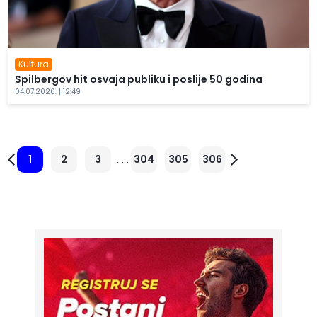
Kultura
Spilbergov hit osvaja publiku i poslije 50 godina
04.07.2026. | 12:49
. . .
1
2
3
304
305
306