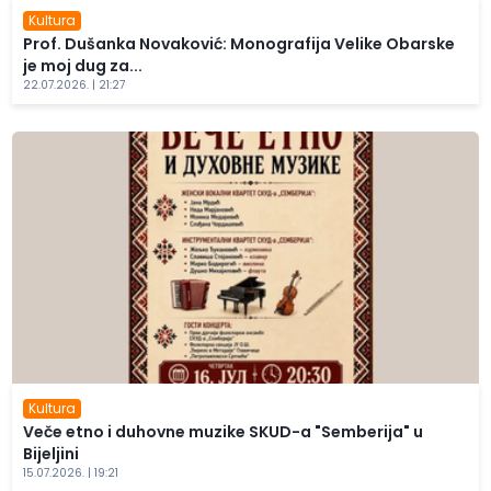
Kultura
Prof. Dušanka Novaković: Monografija Velike Obarske
je moj dug za...
22.07.2026. | 21:27
Kultura
Veče etno i duhovne muzike SKUD-a "Semberija" u
Bijeljini
15.07.2026. | 19:21