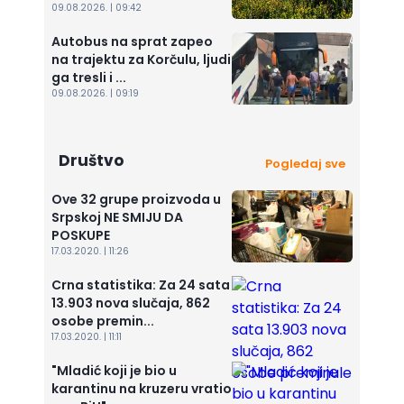
09.08.2026. | 09:42
Autobus na sprat zapeo
na trajektu za Korčulu, ljudi
ga tresli i ...
09.08.2026. | 09:19
Društvo
Pogledaj sve
Ove 32 grupe proizvoda u
Srpskoj NE SMIJU DA
POSKUPE
17.03.2020. | 11:26
Crna statistika: Za 24 sata
13.903 nova slučaja, 862
osobe premin...
17.03.2020. | 11:11
"Mladić koji je bio u
karantinu na kruzeru vratio