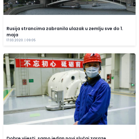
Rusija strancima zabranila ulazak u zemlju sve do 1.
maja
17.03.2020. | 09:05
Dobre vijesti, samo jedan novi slučaj zaraze