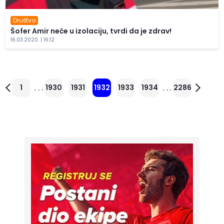
Društvo
Šofer Amir neće u izolaciju, tvrdi da je zdrav!
16.03.2020. | 16:12
. . .
. . .
1
1930
1931
1932
1933
1934
2286