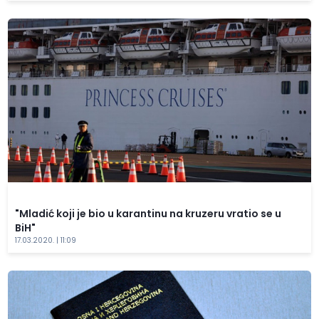
"Mladić koji je bio u karantinu na kruzeru vratio se u
BiH"
17.03.2020. | 11:09