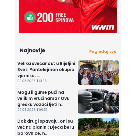
Najnovije
Pogledaj sve
Velika svečanost u Bijeljini:
Sveti Pantelejmon okupio
vjernike, ...
09.08.2026. | 10:05
Mogu li gume pući na
velikim vrućinama? Ovu
grešku vozači ljeti n...
09.08.2026. | 09:57
Dok drugi spavaju, oni su
već na planini: Djeca beru
borovnice, n...