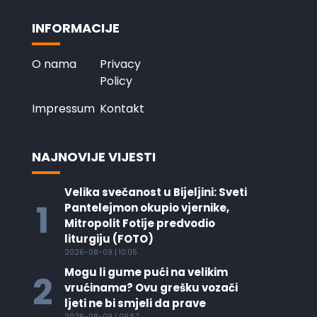
INFORMACIJE
O nama
Privacy
Policy
Impressum
Kontakt
NAJNOVIJE VIJESTI
Velika svečanost u Bijeljini: Sveti
1
Pantelejmon okupio vjernike,
Mitropolit Fotije predvodio
liturgiju (FOTO)
2026-08-09 | 10:05
Mogu li gume pući na velikim
2
vrućinama? Ovu grešku vozači
ljeti ne bi smjeli da prave
2026-08-09 | 09:57