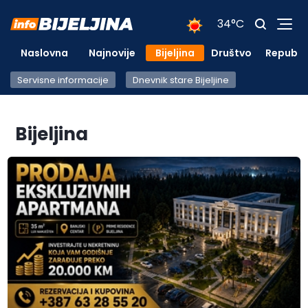
34°C
Naslovna
Najnovije
Bijeljina
Društvo
Republi
Servisne informacije
Dnevnik stare Bijeljine
Bijeljina