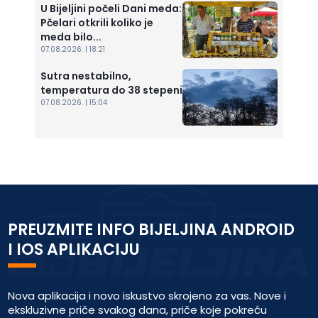
U Bijeljini počeli Dani meda:
Pčelari otkrili koliko je
meda bilo...
07.08.2026. | 18:21
Sutra nestabilno,
temperatura do 38 stepeni
07.08.2026. | 15:04
PREUZMITE INFO BIJELJINA ANDROID
I IOS APLIKACIJU
Nova aplikacija i novo iskustvo skrojeno za vas. Nove i
ekskluzivne priče svakog dana, priče koje pokreću