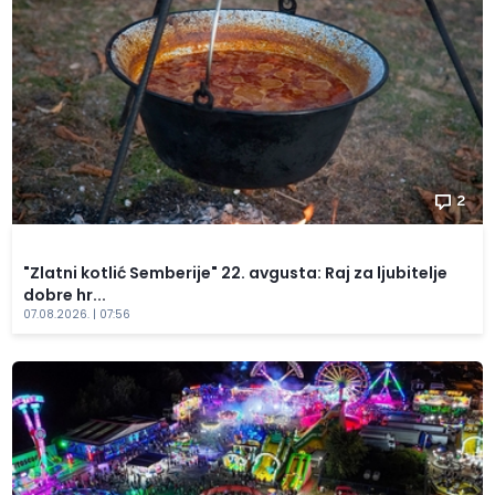
2
"Zlatni kotlić Semberije" 22. avgusta: Raj za ljubitelje
dobre hr...
07.08.2026. | 07:56