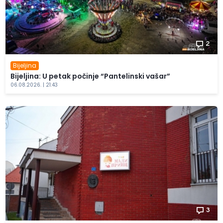
2
Bijeljina
Bijeljina: U petak počinje “Pantelinski vašar”
06.08.2026. | 21:43
3