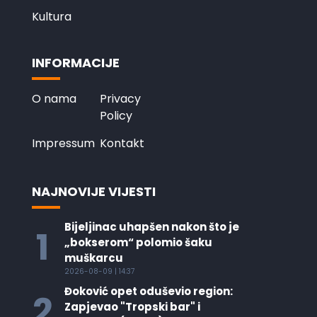
Kultura
INFORMACIJE
O nama
Privacy
Policy
Impressum
Kontakt
NAJNOVIJE VIJESTI
Bijeljinac uhapšen nakon što je
1
„bokserom“ polomio šaku
muškarcu
2026-08-09 | 14:37
Đoković opet oduševio region:
2
Zapjevao "Tropski bar" i