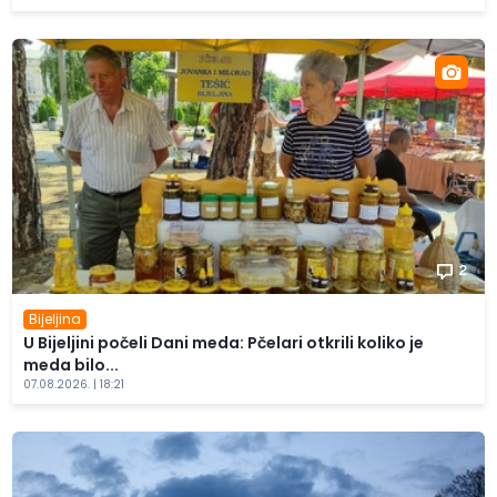
2
Bijeljina
U Bijeljini počeli Dani meda: Pčelari otkrili koliko je
meda bilo...
07.08.2026. | 18:21