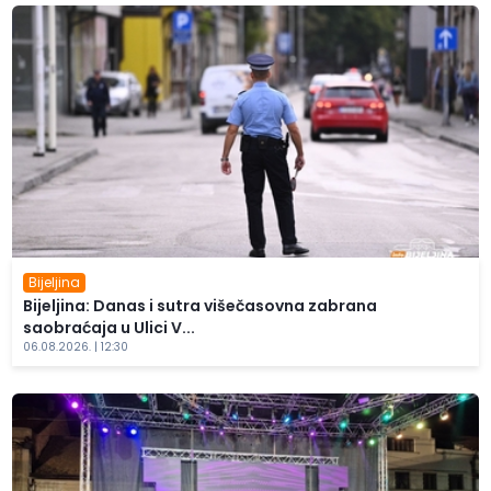
Bijeljina
Bijeljina: Danas i sutra višečasovna zabrana
saobraćaja u Ulici V...
06.08.2026. | 12:30