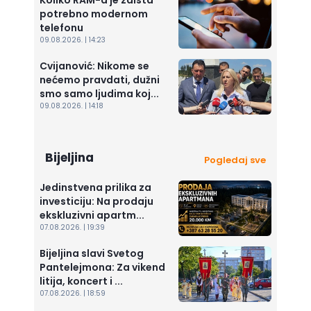
Koliko RAM-a je zaista
potrebno modernom
telefonu
09.08.2026. | 14:23
Cvijanović: Nikome se
nećemo pravdati, dužni
smo samo ljudima koj...
09.08.2026. | 14:18
Bijeljina
Pogledaj sve
Jedinstvena prilika za
investiciju: Na prodaju
ekskluzivni apartm...
07.08.2026. | 19:39
Bijeljina slavi Svetog
Pantelejmona: Za vikend
litija, koncert i ...
07.08.2026. | 18:59