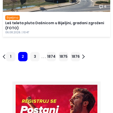
6
Bijeljina
Leš teleta pluta Dašnicom u Bijeljini, građani zgroženi
(FOTO)
06.08.2026. | 10:47
. . .
1
2
3
1874
1875
1876