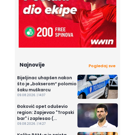
Najnovije
Pogledaj sve
Bijeljinac uhapšen nakon
što je „bokserom“ polomio
šaku muškarcu
09.08.2026. | 14:37
Đoković opet oduševio
region: Zapjevao "Tropski
bar" i zaplesao (...
09.08.2026. | 14:27