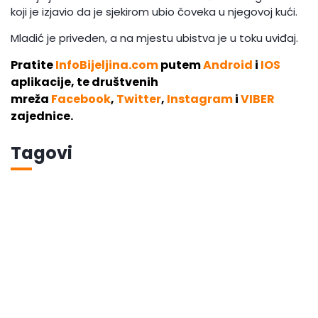
koji je izjavio da je sjekirom ubio čoveka u njegovoj kući.
Mladić je priveden, a na mjestu ubistva je u toku uviđaj.
Pratite
InfoBijeljina.com
putem
Android
i
IOS
aplikacije, te društvenih
mreža
Facebook
,
Twitter
,
Instagram
i
VIBER
zajednice.
Tagovi