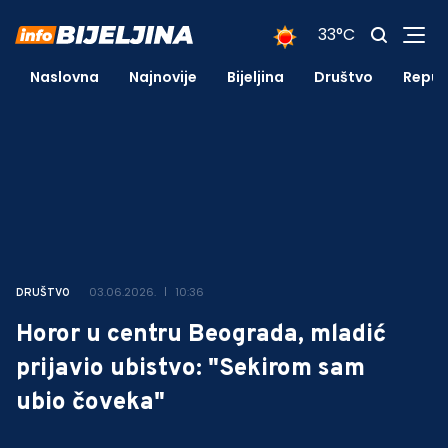
33°C
Naslovna
Najnovije
Bijeljina
Društvo
Repub
03.06.2026.
10:36
DRUŠTVO
Horor u centru Beograda, mladić
prijavio ubistvo: "Sekirom sam
ubio čoveka"