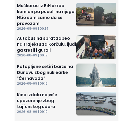
Muškarac iz BiH ukrao
kamion pa pucali na njega:
Htio sam samo da se
provozam
2026-08-09 | 00:34
Autobus na sprat zapeo
na trajektu za Korčulu, ljudi
ga tresli i gurali
2026-08-09 | 09:19
Potopljene četiri barže na
Dunavu zbog nuklearke
"Černavoda"
2026-08-09 | 09:18
Kina izdala najviše
upozorenje zbog
tajfunskog udara
2026-08-09 | 09:10