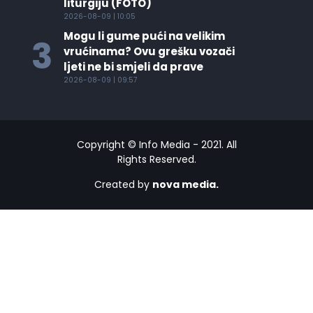
liturgiju (FOTO)
2026-08-09 | 10:05
Mogu li gume pući na velikim
3
vrućinama? Ovu grešku vozači
ljeti ne bi smjeli da prave
2026-08-09 | 09:57
Copyright © Info Media - 2021. All
Rights Reserved.
Created by
nova media.