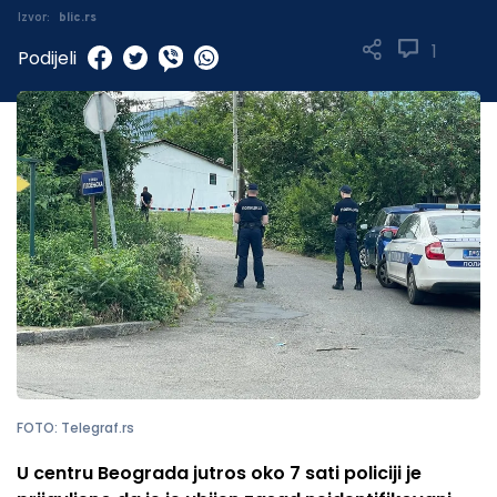
Izvor:
blic.rs
1
Podijeli
FOTO: Telegraf.rs
U centru Beograda jutros oko 7 sati policiji je