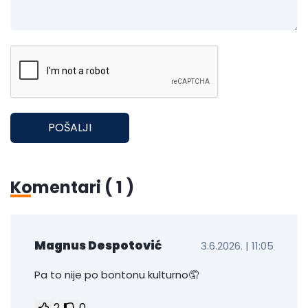
POŠALJI
Komentari (
1
)
Magnus Despotović
3.6.2026. | 11:05
Pa to nije po bontonu kulturno🤦
2
0