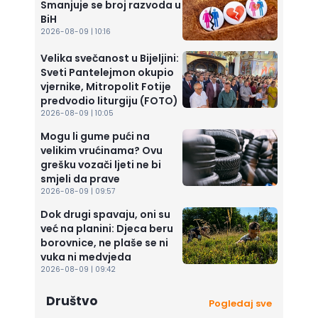
Smanjuje se broj razvoda u
BiH
2026-08-09 | 10:16
Velika svečanost u Bijeljini:
Sveti Pantelejmon okupio
vjernike, Mitropolit Fotije
predvodio liturgiju (FOTO)
2026-08-09 | 10:05
Mogu li gume pući na
velikim vrućinama? Ovu
grešku vozači ljeti ne bi
smjeli da prave
2026-08-09 | 09:57
Dok drugi spavaju, oni su
već na planini: Djeca beru
borovnice, ne plaše se ni
vuka ni medvjeda
2026-08-09 | 09:42
Društvo
Pogledaj sve