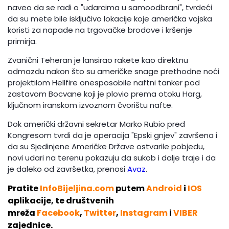
naveo da se radi o "udarcima u samoodbrani", tvrdeći
da su mete bile isključivo lokacije koje američka vojska
koristi za napade na trgovačke brodove i kršenje
primirja.
Zvanični Teheran je lansirao rakete kao direktnu
odmazdu nakon što su američke snage prethodne noći
projektilom Hellfire onesposobile naftni tanker pod
zastavom Bocvane koji je plovio prema otoku Harg,
ključnom iranskom izvoznom čvorištu nafte.
Dok američki državni sekretar Marko Rubio pred
Kongresom tvrdi da je operacija "Epski gnjev" završena i
da su Sjedinjene Američke Države ostvarile pobjedu,
novi udari na terenu pokazuju da sukob i dalje traje i da
je daleko od završetka, prenosi
Avaz
.
Pratite
InfoBijeljina.com
putem
Android
i
IOS
aplikacije, te društvenih
mreža
Facebook
,
Twitter
,
Instagram
i
VIBER
zajednice.