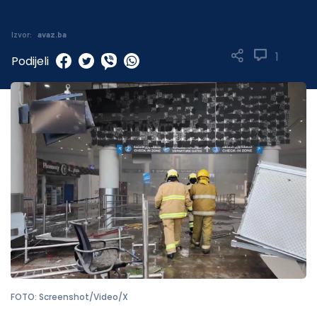
Izvor:
avaz.ba
1
Podijeli
FOTO: Screenshot/Video/X