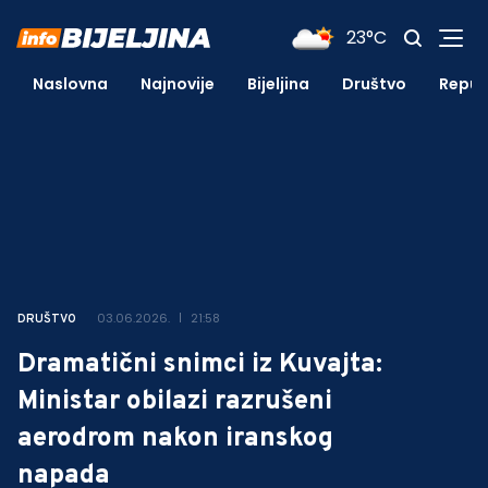
23°C
Naslovna
Najnovije
Bijeljina
Društvo
Repub
03.06.2026.
21:58
DRUŠTVO
Dramatični snimci iz Kuvajta:
Ministar obilazi razrušeni
aerodrom nakon iranskog
napada