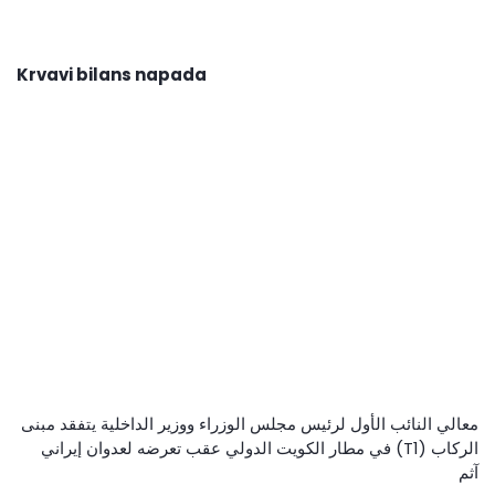
Krvavi bilans napada
معالي النائب الأول لرئيس مجلس الوزراء ووزير الداخلية يتفقد مبنى
الركاب (T1) في مطار الكويت الدولي عقب تعرضه لعدوان إيراني
آثم