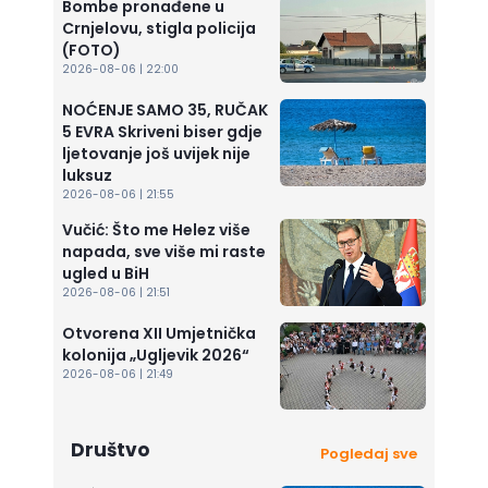
Bombe pronađene u
Crnjelovu, stigla policija
(FOTO)
2026-08-06 | 22:00
NOĆENJE SAMO 35, RUČAK
5 EVRA Skriveni biser gdje
ljetovanje još uvijek nije
luksuz
2026-08-06 | 21:55
Vučić: Što me Helez više
napada, sve više mi raste
ugled u BiH
2026-08-06 | 21:51
Otvorena XII Umjetnička
kolonija „Ugljevik 2026“
2026-08-06 | 21:49
Društvo
Pogledaj sve