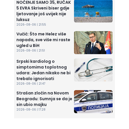
NOĆENJE SAMO 35, RUČAK
5 EVRA Skriveni biser gdje
ljetovanje još uvijek nije
luksuz
2026-08-06 | 21:55
Vučić: Što me Helez više
napada, sve više mi raste
ugled u BiH
2026-08-06 | 21:51
Srpski kardiolog o
simptomima toplotnog
udara: Jedan nikako ne bi
trebalo ignorisati
2026-08-06 | 21:47
Strašan zločin na Novom
Beogradu: Sumnja se da je
sin ubio majku
2026-08-06 | 17:28