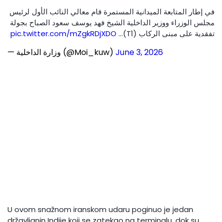
في إطار المتابعة الميدانية المستمرة قام معالي النائب الأول لرئيس
مجلس الوزراء ووزير الداخلية الشيخ فهد يوسف سعود الصباح بجولة
pic.twitter.com/mZgkRDjXDO
تفقدية على مبنى الركاب (T1)…
— وزارة الداخلية (@Moi_kuw)
June 3, 2026
U ovom snažnom iranskom udaru poginuo je jedan
državljanin Indije koji se zatekao na terminalu, dok su