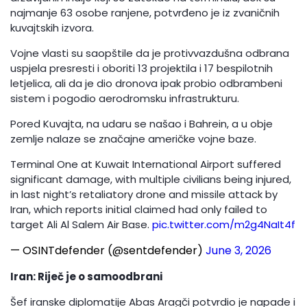
najmanje 63 osobe ranjene, potvrđeno je iz zvaničnih
kuvajtskih izvora.
Vojne vlasti su saopštile da je protivvazdušna odbrana
uspjela presresti i oboriti 13 projektila i 17 bespilotnih
letjelica, ali da je dio dronova ipak probio odbrambeni
sistem i pogodio aerodromsku infrastrukturu.
Pored Kuvajta, na udaru se našao i Bahrein, a u obje
zemlje nalaze se značajne američke vojne baze.
Terminal One at Kuwait International Airport suffered
significant damage, with multiple civilians being injured,
in last night’s retaliatory drone and missile attack by
Iran, which reports initial claimed had only failed to
target Ali Al Salem Air Base.
pic.twitter.com/m2g4NaIt4f
— OSINTdefender (@sentdefender)
June 3, 2026
Iran: Riječ je o samoodbrani
Šef iranske diplomatije Abas Aragči potvrdio je napade i