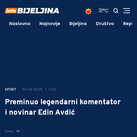
31°C
Naslovna
Najnovije
Bijeljina
Društvo
Repub
03.06.2026.
17:53
SPORT
Preminuo legendarni komentator
i novinar Edin Avdić
Izvor:
N1