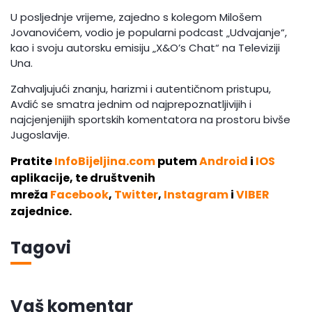
U posljednje vrijeme, zajedno s kolegom Milošem
Jovanovićem, vodio je popularni podcast „Udvajanje“,
kao i svoju autorsku emisiju „X&O’s Chat“ na Televiziji
Una.
Zahvaljujući znanju, harizmi i autentičnom pristupu,
Avdić se smatra jednim od najprepoznatljivijih i
najcjenjenijih sportskih komentatora na prostoru bivše
Jugoslavije.
Pratite
InfoBijeljina.com
putem
Android
i
IOS
aplikacije, te društvenih
mreža
Facebook
,
Twitter
,
Instagram
i
VIBER
zajednice.
Tagovi
Vaš komentar