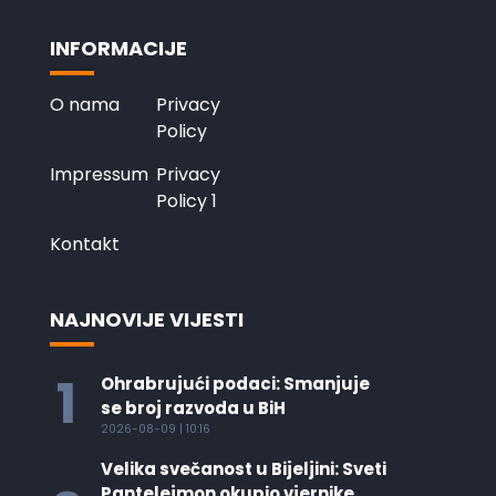
INFORMACIJE
O nama
Privacy
Policy
Impressum
Privacy
Policy 1
Kontakt
NAJNOVIJE VIJESTI
1
Ohrabrujući podaci: Smanjuje
se broj razvoda u BiH
2026-08-09 | 10:16
Velika svečanost u Bijeljini: Sveti
Pantelejmon okupio vjernike,