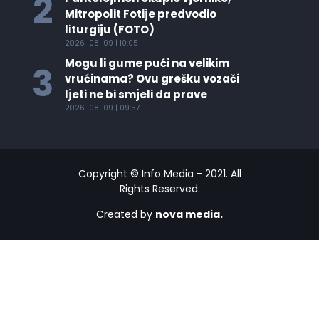
2
Mitropolit Fotije predvodio
liturgiju (FOTO)
2026-08-09 | 10:05
Mogu li gume pući na velikim
3
vrućinama? Ovu grešku vozači
ljeti ne bi smjeli da prave
2026-08-09 | 09:57
Copyright © Info Media - 2021. All
Rights Reserved.
Created by
nova media.