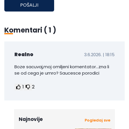
POŠALJI
Komentari (
1
)
Realno
3.6.2026. | 18:15
Boze sacuvaj,moj omiljeni komentator...zna li
se od cega je umro? Saucesce porodici
1
2
Najnovije
Pogledaj sve