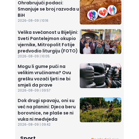
Ohrabrujući podaci:
Smanjuje se broj razvoda u
BiH
2026-08-09 | 10:16
Velika svečanost u Bijeljini:
Sveti Pantelejmon okupio
vjernike, Mitropolit Fotije
predvodio liturgiju (FOTO)
2026-08-09 | 10:05
Mogu li gume pući na
velikim vrućinama? Ovu
grešku vozači ljeti ne bi
smjeli da prave
2026-08-09 | 09:57
Dok drugi spavaju, oni su
već na planini: Djeca beru
borovnice, ne plaše se ni
vuka ni medvjeda
2026-08-09 | 09:42
Sport