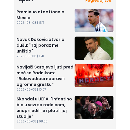
Pogledaj sve
Preminuo otac Lionela
Mesija
2026-08-08 | 15:11
Novak Đoković otvorio
dušu: "Taj poraz me
uništio"
2026-08-08 | 11:41
Navijači Sarajeva ljuti pred
meč sa Radnikom:
“Rukovodioci napravili
ogromnu grešku”
2026-08-08 | 10:07
Skandal u UEFA: "Infantino
bio u vezi sa radnicom,
unaprijedili je i platili joj
studije"
2026-08-08 | 08:55