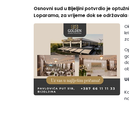
Osnovni sud u Bijeljini potvrdio je optuž
Loparama, za vrijeme dok se održavala 
Ok
kr
za
Op
go
do
ob
U
Ka
na