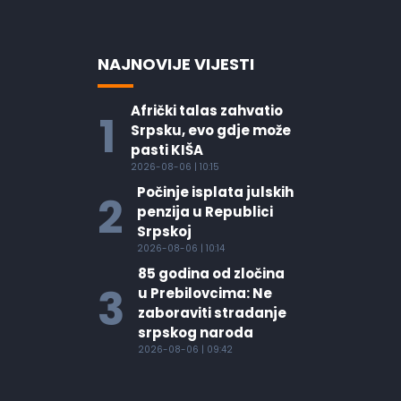
NAJNOVIJE VIJESTI
Afrički talas zahvatio
1
Srpsku, evo gdje može
pasti KIŠA
2026-08-06 | 10:15
Počinje isplata julskih
2
penzija u Republici
Srpskoj
2026-08-06 | 10:14
85 godina od zločina
3
u Prebilovcima: Ne
zaboraviti stradanje
srpskog naroda
2026-08-06 | 09:42