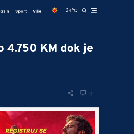
34°C
azin
Sport
Više
ao 4.750 KM dok je
0