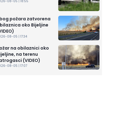
026-08-05 | 18:55
bog požara zatvorena
bilaznica oko Bijeljine
VIDEO)
26-08-05 | 17:34
ožar na obilaznici oko
ijeljine, na terenu
atrogasci (VIDEO)
26-08-05 | 17:07