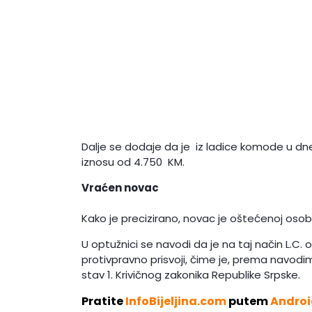
Dalje se dodaje da je iz ladice komode u 
iznosu od 4.750 KM.
Vraćen novac
Kako je precizirano, novac je oštećenoj osob
U optužnici se navodi da je na taj način L.C.
protivpravno prisvoji, čime je, prema navodima
stav 1. Krivičnog zakonika Republike Srpske.
Pratite
InfoBijeljina.com
putem
Androi