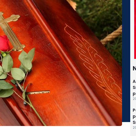
N
A
S
p
20
P
p
S
20