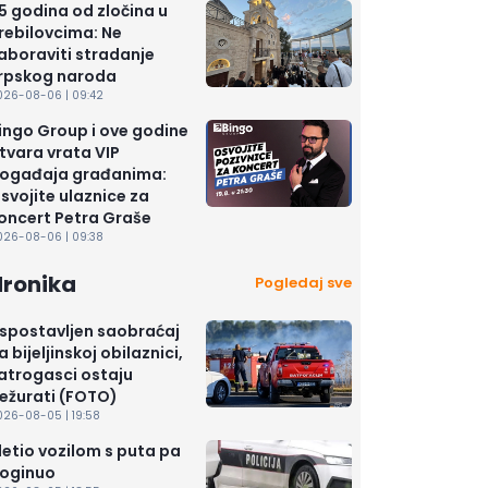
5 godina od zločina u
rebilovcima: Ne
aboraviti stradanje
rpskog naroda
026-08-06 | 09:42
ingo Group i ove godine
tvara vrata VIP
ogađaja građanima:
svojite ulaznice za
oncert Petra Graše
026-08-06 | 09:38
Hronika
Pogledaj sve
spostavljen saobraćaj
a bijeljinskoj obilaznici,
atrogasci ostaju
ežurati (FOTO)
026-08-05 | 19:58
letio vozilom s puta pa
oginuo