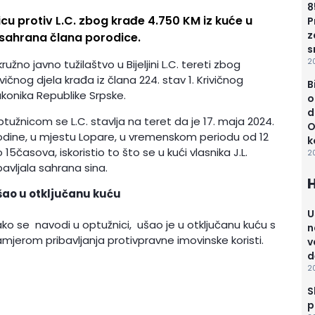
8
nicu protiv L.C. zbog krađe 4.750 KM iz kuće u
P
z
sahrana člana porodice.
s
2
ružno javno tužilaštvo u Bijeljini L.C. tereti zbog
ivičnog djela krađa iz člana 224. stav 1. Krivičnog
B
konika Republike Srpske.
o
d
tužnicom se L.C. stavlja na teret da je 17. maja 2024.
O
dine, u mjestu Lopare, u vremenskom periodu od 12
k
 15časova, iskoristio to što se u kući vlasnika J.L.
2
avljala sahrana sina.
šao u otključanu kuću
U
ko se navodi u optužnici, ušao je u otključanu kuću s
n
mjerom pribavljanja protivpravne imovinske koristi.
v
d
2
S
p