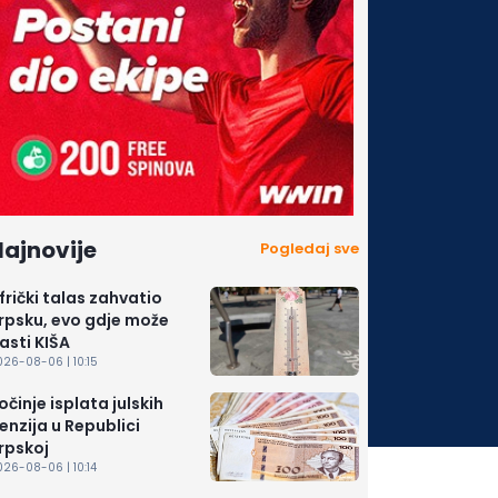
ajnovije
Pogledaj sve
frički talas zahvatio
rpsku, evo gdje može
asti KIŠA
26-08-06 | 10:15
očinje isplata julskih
enzija u Republici
rpskoj
26-08-06 | 10:14