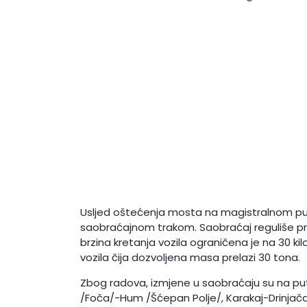
Usljed oštećenja mosta na magistralnom pu
saobraćajnom trakom. Saobraćaj reguliše pr
brzina kretanja vozila ograničena je na 30 k
vozila čija dozvoljena masa prelazi 30 tona.
Zbog radova, izmjene u saobraćaju su na put
/Foča/-Hum /Šćepan Polje/, Karakaj-Drinjača, 