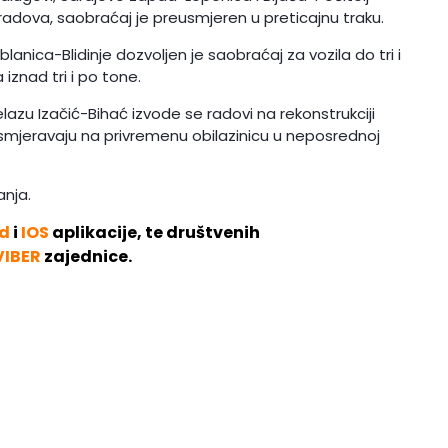
adova, saobraćaj je preusmjeren u preticajnu traku.
lanica-Blidinje dozvoljen je saobraćaj za vozila do tri i
 iznad tri i po tone.
u Izačić-Bihać izvode se radovi na rekonstrukciji
smjeravaju na privremenu obilazinicu u neposrednoj
nja.
d
i
IOS
aplikacije, te društvenih
VIBER
zajednice.