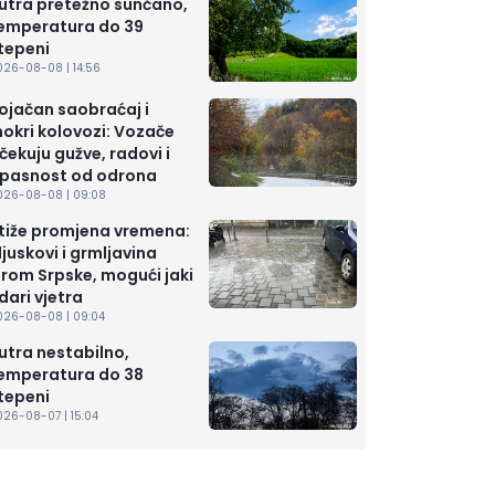
utra pretežno sunčano,
emperatura do 39
tepeni
026-08-08 | 14:56
ojačan saobraćaj i
okri kolovozi: Vozače
čekuju gužve, radovi i
pasnost od odrona
026-08-08 | 09:08
tiže promjena vremena:
ljuskovi i grmljavina
irom Srpske, mogući jaki
dari vjetra
026-08-08 | 09:04
utra nestabilno,
emperatura do 38
tepeni
026-08-07 | 15:04