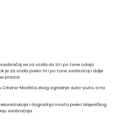
aobraćaj se za vozila do tri i po tone odvija
e za vozila preko tri i po tone saobraćaj i dalje
ne pravce.
 Crkvina-Modriča zbog izgradnje auto-puta, a na
.
je rekonstrukcija i dogradnja mosta preko Majevičkog
anju saobraćaja.