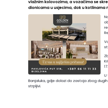
vlažnim kolovozima, a vozačima se skr
dionicama u usjecima, dok u kotlinama m
Na
ob
re
Re
Vo
st
Zb
Kr
17
U 
Banjaluka, gdje dolazi do zastoja zbog dugih
strpljivi.