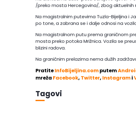
/preko mosta Hercegovina/, zbog aktuelnih r
Na magistralnim putevima Tuzla-Bijeljina i Jab
po tone, a zabrana se i dalje odnosi na vozila
Na magistralnom putu prema graničnom prelaz
mosta preko potoka Mrižnica. Vozila se preu
blizini radova.
Na graničnim prelazima nema dužih zadržava
Pratite
InfoBijeljina.com
putem
Androi
mreža
Facebook
,
Twitter
,
Instagram
i
Tagovi