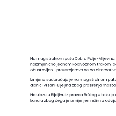
Na magistralnom putu Dobro Polje-Miljevina, s
naizmjenično jednom kolovoznom trakom, dok j
obustavljen, i preusmjerava se na alternativ
Izmjena saobraćaja je na magistralnom putu
dionici Vršani-Bijeljina zbog proširenja mosta
Na ulazu u Bijeljinu iz pravca Brčkog u toku 
kanala zbog čega je izmijenjen režim u odvij