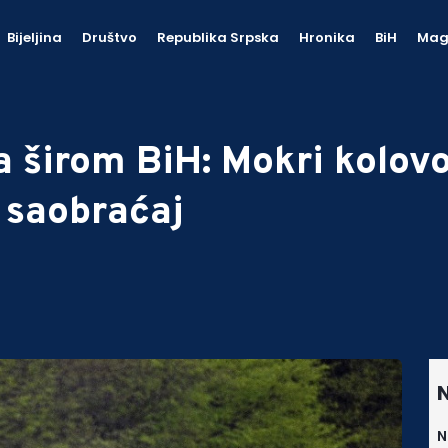
Bijeljina
Društvo
Republika Srpska
Hronika
BiH
Mag
 širom BiH: Mokri kolovoz
 saobraćaj
N
N