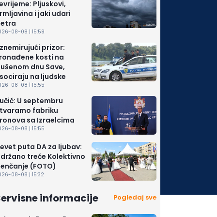
evrijeme: Pljuskovi,
rmljavina i jaki udari
jetra
026-08-08 | 15:59
znemirujući prizor:
ronađene kosti na
sušenom dnu Save,
sociraju na ljudske
026-08-08 | 15:55
učić: U septembru
tvaramo fabriku
ronova sa Izraelcima
026-08-08 | 15:55
evet puta DA za ljubav:
držano treće Kolektivno
jenčanje (FOTO)
026-08-08 | 15:32
ervisne informacije
Pogledaj sve