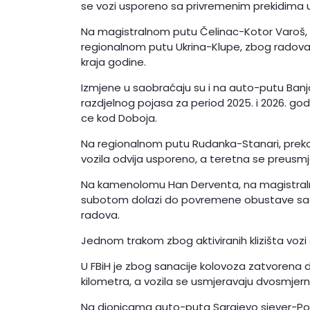
se vozi usporeno sa privremenim prekidima u
Na magistralnom putu Čelinac-Kotor Varoš, n
regionalnom putu Ukrina-Klupe, zbog radova, 
kraja godine.
Izmjene u saobraćaju su i na auto-putu Banj
razdjelnog pojasa za period 2025. i 2026. go
ce kod Doboja.
Na regionalnom putu Rudanka-Stanari, preko
vozila odvija usporeno, a teretna se preusmj
Na kamenolomu Han Derventa, na magistral
subotom dolazi do povremene obustave saobr
radova.
Jednom trakom zbog aktiviranih klizišta vozi
U FBiH je zbog sanacije kolovoza zatvorena d
kilometra, a vozila se usmjeravaju dvosmj
Na dionicama auto-puta Sarajevo sjever-Podl