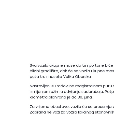
Sva vozila ukupne mase do tri i po tone bić
blizini gradilišta, dok će se vozila ukupne m
puta kroz naselje Velika Obarska.
Nastavljeni su radovi na magistralnom putu 
izmijenjen režim u odvijanju saobraćaja. Pot
kilometra planirana je do 30. juna.
Za vrijeme obustave, vozila će se preusmjer
Zabrana ne važi za vozila lokalnog stanovništva