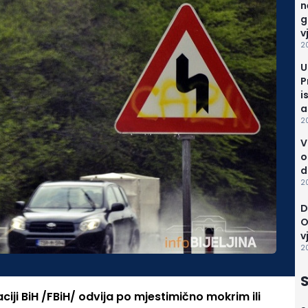
n
g
v
2
U
P
i
a
2
V
o
d
2
D
O
v
2
S
ciji BiH /FBiH/ odvija po mjestimično mokrim ili