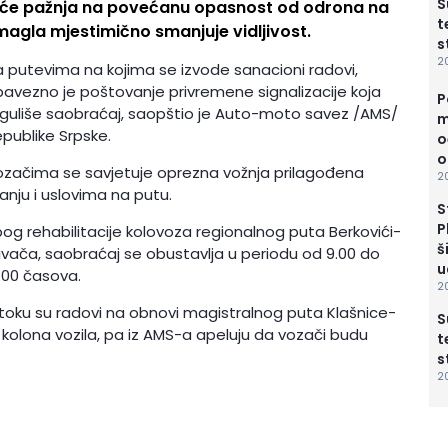
S
eće pažnja na povećanu opasnost od odrona na
t
agla mjestimično smanjuje vidljivost.
s
2
 putevima na kojima se izvode sanacioni radovi,
avezno je poštovanje privremene signalizacije koja
P
guliše saobraćaj, saopštio je Auto-moto savez /AMS/
m
publike Srpske.
o
o
začima se savjetuje oprezna vožnja prilagođena
2
anju i uslovima na putu.
S
P
og rehabilitacije kolovoza regionalnog puta Berkovići-
š
ivača, saobraćaj se obustavlja u periodu od 9.00 do
u
.00 časova.
2
toku su radovi na obnovi magistralnog puta Klašnice-
S
 kolona vozila, pa iz AMS-a apeluju da vozači budu
t
s
2