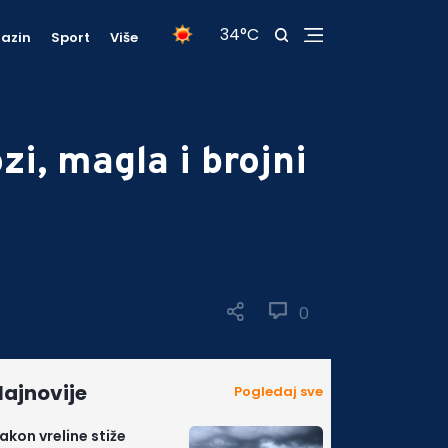
34°C
azin
Sport
Više
i, magla i brojni
0
ajnovije
Pogledaj sve
akon vreline stiže