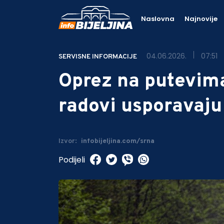
Naslovna
Najnovije
04.06.2026.
07:51
SERVISNE INFORMACIJE
Oprez na putevima
radovi usporavaju
Izvor:
infobijeljina.com/srna
Podijeli