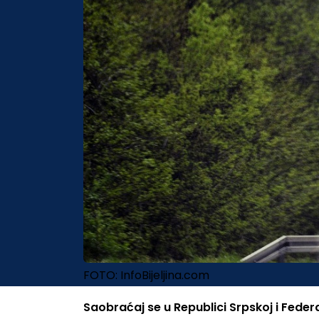
FOTO: InfoBijeljina.com
Saobraćaj se u Republici Srpskoj i Federa