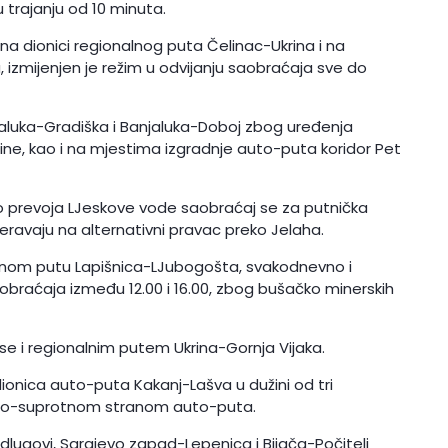
 trajanju od 10 minuta.
a dionici regionalnog puta Čelinac-Ukrina i na
izmijenjen je režim u odvijanju saobraćaja sve do
aluka-Gradiška i Banjaluka-Doboj zbog uređenja
dine, kao i na mjestima izgradnje auto-puta koridor Pet
 prevoja LJeskove vode saobraćaj se za putnička
eravaju na alternativni pravac preko Jelaha.
nom putu Lapišnica-LJubogošta, svakodnevno i
aćaja između 12.00 i 16.00, zbog bušačko minerskih
 se i regionalnim putem Ukrina-Gornja Vijaka.
ionica auto-puta Kakanj-Lašva u dužini od tri
erno-suprotnom stranom auto-puta.
ugovi, Sarajevo zapad-Lepenica i Bijača-Počitelj