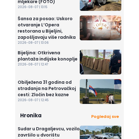
mljekare (FOTO)
2026-08-07 | 13:15
Šansa za posao: Uskoro
otvaranje L’Opera
restorana u Bijeljini,
zapošljavaju više radnika
2026-08-07 | 13:06
Bijeljina: Otkrivena
plantaža indijske konoplje
2026-08-07 | 12:47
Obilježena 31 godina od
stradanja na Petrovačkoj
cesti: Zločin bez kazne
2026-08-07 | 12:45
Hronika
Pogledaj sve
Sudar u Dragaljevcu, vozilo
završilo u dvorištu