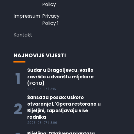
Policy
Impressum
Privacy
Policy 1
Kontakt
NAJNOVIJE VIJESTI
Sudar u Dragaljevcu, vozilo
1
završilo u dvorištu mljekare
(FOTO)
2026-08-07 | 13:15
Šansa za posao: Uskoro
2
otvaranje L’Opera restorana u
Bijeljini, zapošljavaju više
radnika
2026-08-07 | 13:06
Bijeljina: Otkrivena plantaža