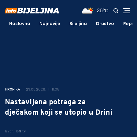
36°C
Naslovna
Najnovije
Bijeljina
Društvo
Repub
29.05.2026.
11:05
HRONIKA
Nastavljena potraga za
dječakom koji se utopio u Drini
Izvor:
BN tv