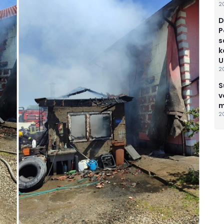
20
D
P
s
k
U
20
S
v
m
20