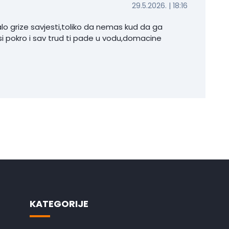
29.5.2026. | 18:16
o grize savjesti,toliko da nemas kud da ga
si pokro i sav trud ti pade u vodu,domacine
KATEGORIJE