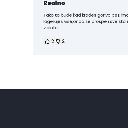
Realno
Tako to bude kad krades gorivo bez imal
lagerujes vise,onda se prospe i sve sto 
vidinko
2
2