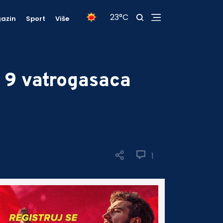
23°C
azin
Sport
Više
o 9 vatrogasaca
1