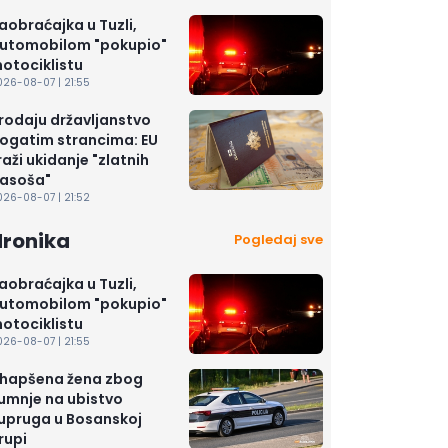
aobraćajka u Tuzli,
utomobilom "pokupio"
otociklistu
026-08-07 | 21:55
rodaju državljanstvo
ogatim strancima: EU
raži ukidanje "zlatnih
asoša"
026-08-07 | 21:52
Hronika
Pogledaj sve
aobraćajka u Tuzli,
utomobilom "pokupio"
otociklistu
026-08-07 | 21:55
hapšena žena zbog
umnje na ubistvo
upruga u Bosanskoj
rupi