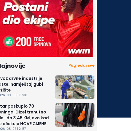
ajnovije
Pogledaj sve
zvoz drvne industrije
aste, namještaj gubi
ržište
026-08-08 | 07:36
itar poskupio 70
eninga: Dizel trenutno
de i do 3,45 KM, evo kad
e očekuju NOVE CIJENE
26-08-07 | 21:57