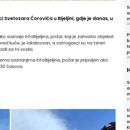
S
a
i Svetozara Ćorovića u Bijeljini, gdje je danas, u
m
2
P
ko saznaje InfoBijeljina, požar, koji je zahvatio objekat
b
red kuće, je lokalizovan, a vatrogasci su na teren
t
lazili sa tri vozila.
p
2
ema saznanjima InfoBijeljine, požar je prijavljen oko
.30 časova.
S
a
m
2
U
s
s
K