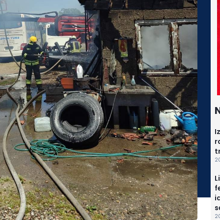
N
I
r
t
2
L
f
i
s
20