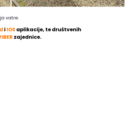
ja vatre.
d
i
IOS
aplikacije, te društvenih
VIBER
zajednice.