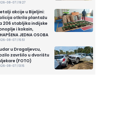
26-08-07 | 19:27
etalji akcije u Bijeljini:
olicija otkrila plantažu
a 206 stabljika indijske
onoplje i kokain,
HAPŠENA JEDNA OSOBA
26-08-07 | 15:51
udar u Dragaljevcu,
ozilo završilo u dvorištu
ljekare (FOTO)
26-08-07 | 13:15