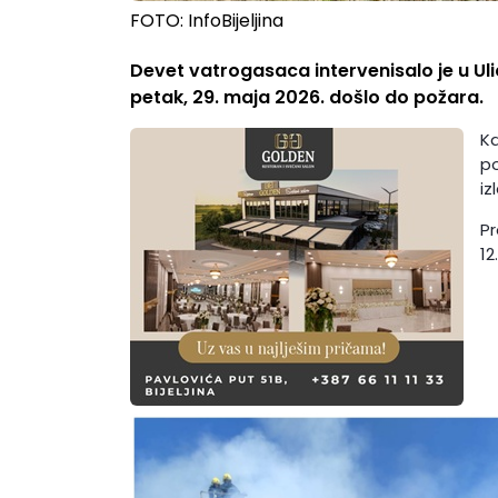
FOTO: InfoBijeljina
Devet vatrogasaca intervenisalo je u Ulic
petak, 29. maja 2026. došlo do požara.
Ka
po
iz
Pr
12