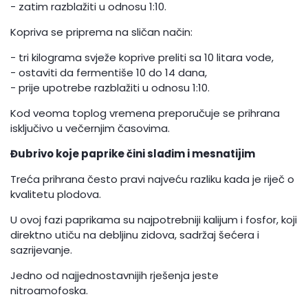
- zatim razblažiti u odnosu 1:10.
Kopriva se priprema na sličan način:
- tri kilograma svježe koprive preliti sa 10 litara vode,
- ostaviti da fermentiše 10 do 14 dana,
- prije upotrebe razblažiti u odnosu 1:10.
Kod veoma toplog vremena preporučuje se prihrana
isključivo u večernjim časovima.
Đubrivo koje paprike čini slađim i mesnatijim
Treća prihrana često pravi najveću razliku kada je riječ o
kvalitetu plodova.
U ovoj fazi paprikama su najpotrebniji kalijum i fosfor, koji
direktno utiču na debljinu zidova, sadržaj šećera i
sazrijevanje.
Jedno od najjednostavnijih rješenja jeste
nitroamofoska.