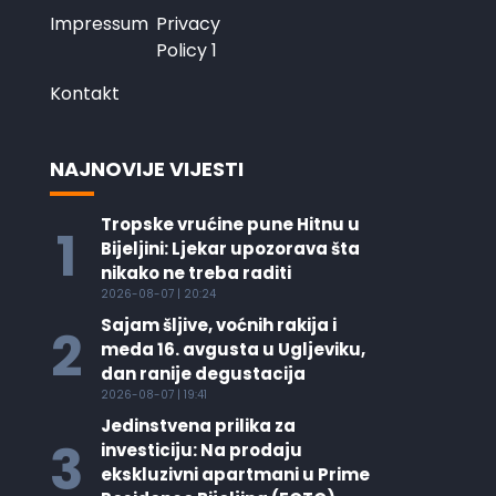
Impressum
Privacy
Policy 1
Kontakt
NAJNOVIJE VIJESTI
Tropske vrućine pune Hitnu u
1
Bijeljini: Ljekar upozorava šta
nikako ne treba raditi
2026-08-07 | 20:24
Sajam šljive, voćnih rakija i
2
meda 16. avgusta u Ugljeviku,
dan ranije degustacija
2026-08-07 | 19:41
Jedinstvena prilika za
3
investiciju: Na prodaju
ekskluzivni apartmani u Prime