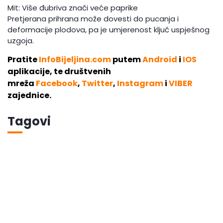
Mit: Više đubriva znači veće paprike
Pretjerana prihrana može dovesti do pucanja i
deformacije plodova, pa je umjerenost ključ uspješnog
uzgoja.
Pratite
InfoBijeljina.com
putem
Android
i
IOS
aplikacije, te društvenih
mreža
Facebook
,
Twitter
,
Instagram
i
VIBER
zajednice.
Tagovi