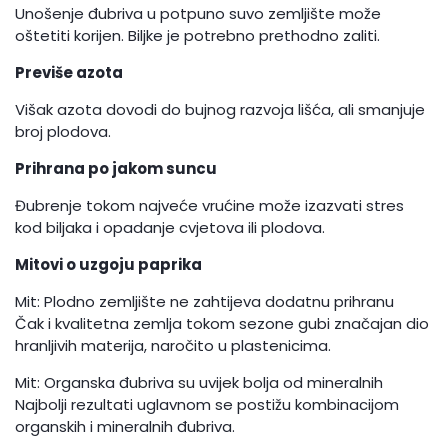
Unošenje đubriva u potpuno suvo zemljište može
oštetiti korijen. Biljke je potrebno prethodno zaliti.
Previše azota
Višak azota dovodi do bujnog razvoja lišća, ali smanjuje
broj plodova.
Prihrana po jakom suncu
Đubrenje tokom najveće vrućine može izazvati stres
kod biljaka i opadanje cvjetova ili plodova.
Mitovi o uzgoju paprika
Mit: Plodno zemljište ne zahtijeva dodatnu prihranu
Čak i kvalitetna zemlja tokom sezone gubi značajan dio
hranljivih materija, naročito u plastenicima.
Mit: Organska đubriva su uvijek bolja od mineralnih
Najbolji rezultati uglavnom se postižu kombinacijom
organskih i mineralnih đubriva.