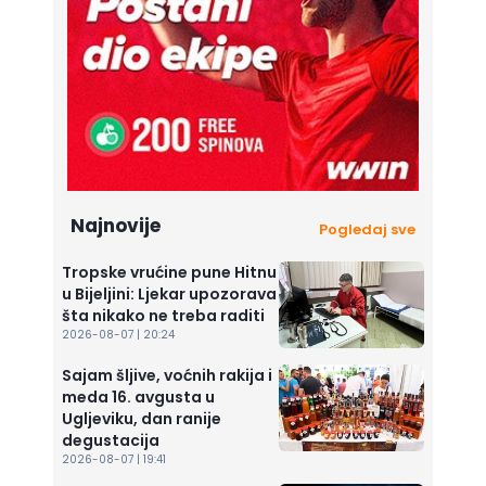
Najnovije
Pogledaj sve
Tropske vrućine pune Hitnu
u Bijeljini: Ljekar upozorava
šta nikako ne treba raditi
2026-08-07 | 20:24
Sajam šljive, voćnih rakija i
meda 16. avgusta u
Ugljeviku, dan ranije
degustacija
2026-08-07 | 19:41