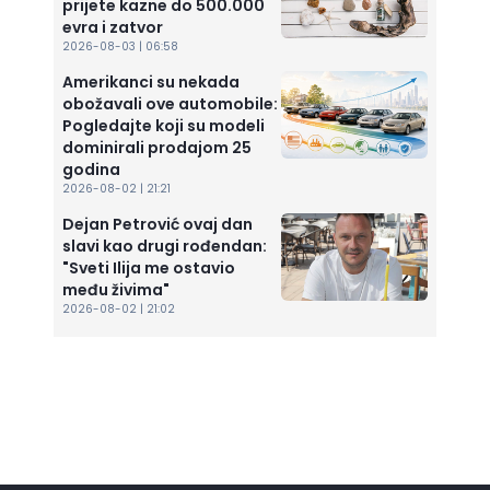
prijete kazne do 500.000
evra i zatvor
2026-08-03 | 06:58
Amerikanci su nekada
obožavali ove automobile:
Pogledajte koji su modeli
dominirali prodajom 25
godina
2026-08-02 | 21:21
Dejan Petrović ovaj dan
slavi kao drugi rođendan:
"Sveti Ilija me ostavio
među živima"
2026-08-02 | 21:02