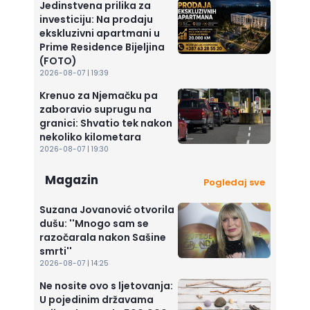
Jedinstvena prilika za
investiciju: Na prodaju
ekskluzivni apartmani u
Prime Residence Bijeljina
(FOTO)
2026-08-07 | 19:39
Krenuo za Njemačku pa
zaboravio suprugu na
granici: Shvatio tek nakon
nekoliko kilometara
2026-08-07 | 19:30
Magazin
Pogledaj sve
Suzana Jovanović otvorila
dušu: ''Mnogo sam se
razočarala nakon Sašine
smrti''
2026-08-07 | 14:25
Ne nosite ovo s ljetovanja:
U pojedinim državama