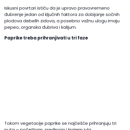
Iskusni povrtari ističu da je upravo pravovremeno
đubrenje jedan od ključnih faktora za dobijanje sočnih
plodova debelih zidova, a posebno važnu ulogu imaju
pepeo, organska đubriva i kalijum.
Paprike treba prihranjivati u tri faze
Tokom vegetacije paprike se najčešće prihranjuju tri
puta – početkom, sredinom i krajem jula.