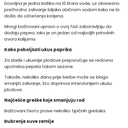
Dovoljna je jedna kašika na 10 litara vode, uz obavezno
prethodno zalivanje biljaka običnom vodom kako ne bi
došlo do oštećenja korijena.
Mnogi baštovani upravo u ovoj fazi zaboravljaju da
dodaju pepeo, iako je on jedan od najboljih prirodnih
izvora kalijuma.
Kako poboljšati ukus paprika
Za slađe i ukusnije plodove preporučuje se redovna
upotreba pepela tokom sezone.
Takođe, nekoliko dana prije berbe može se blago
smanjiti zalivanje, što doprinosi intenzivnijem ukusu
plodova.
Najčešće greške koje smanjuju rod
Baštovani često prave nekoliko tipičnih grešaka:
Đubrenje suve zemlje