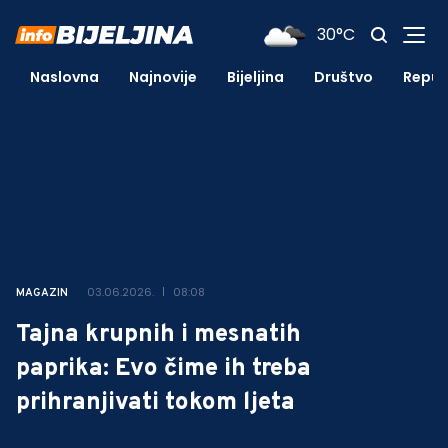
30°C
Naslovna
Najnovije
Bijeljina
Društvo
Repub
03.06.2026.
08:08
MAGAZIN
Tajna krupnih i mesnatih
paprika: Evo čime ih treba
prihranjivati tokom ljeta