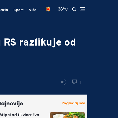
38°C
azin
Sport
Više
 RS razlikuje od
1
ajnovije
Pogledaj sve
štipci od tikvica: Evo