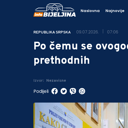
Naslovna
Najnovije
09.07.2026.
07:06
REPUBLIKA SRPSKA
Po čemu se ovogod
prethodnih
Izvor:
Nezavisne
Podijeli