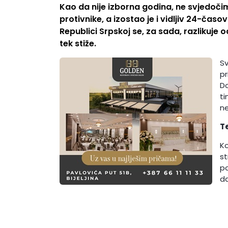
Kao da nije izborna godina, ne svjedoč
protivnike, a izostao je i vidljiv 24-čas
Republici Srpskoj se, za sada, razlikuje o
tek stiže.
Sv
pr
Do
ti
ne
Te
Ko
st
po
da