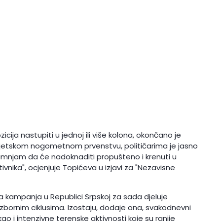
icija nastupiti u jednoj ili više kolona, okončano je
vjetskom nogometnom prvenstvu, političarima je jasno
 sumnjam da će nadoknaditi propušteno i krenuti u
tivnika", ocjenjuje Topićeva u izjavi za "Nezavisne
a kampanja u Republici Srpskoj za sada djeluje
bornim ciklusima. Izostaju, dodaje ona, svakodnevni
ao i intenzivne terenske aktivnosti koje su ranije