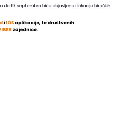
a do 19. septembra biće objavljene i lokacije biračkih
d
i
IOS
aplikacije, te društvenih
VIBER
zajednice.