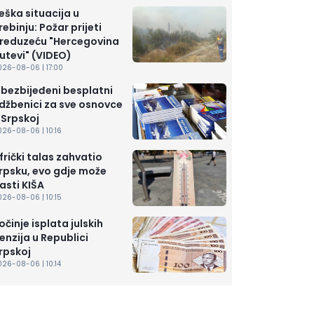
eška situacija u
rebinju: Požar prijeti
reduzeću "Hercegovina
utevi" (VIDEO)
026-08-06 | 17:00
bezbijeđeni besplatni
džbenici za sve osnovce
 Srpskoj
26-08-06 | 10:16
frički talas zahvatio
rpsku, evo gdje može
asti KIŠA
26-08-06 | 10:15
očinje isplata julskih
enzija u Republici
rpskoj
26-08-06 | 10:14