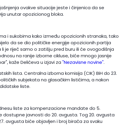
šnjenja ovakve situacije jeste i činjenica da se
ija unutar opozicionog bloka.
ma i sukobima kako između opozicionih stranaka, tako
ijelo da se dio političke energije opozicionih partija
 li je riječ samo o zatišju pred buru ili će ovogodišnja
dnosu na ranije izborne cikluse, biće mnogo jasnije
ar", kaže Delićeva u izjavi za
"Nezavisne novine"
.
skih lista. Centralna izborna komisija (CIK) BiH do 23.
 političkih subjekata na glasačkim listićima, a nakon
ndidatske liste.
podnesu liste za kompenzacione mandate do 5.
e dostupne javnosti do 20. avgusta. Tog 20. avgusta
 27. avgusta biće objavljen i broj birača za svaku