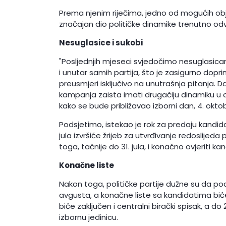
Prema njenim riječima, jedno od mogućih obja
značajan dio političke dinamike trenutno odv
Nesuglasice i sukobi
"Posljednjih mjeseci svjedočimo nesuglasica
i unutar samih partija, što je zasigurno doprin
preusmjeri isključivo na unutrašnja pitanja. Da
kampanja zaista imati drugačiju dinamiku u o
kako se bude približavao izborni dan, 4. oktob
Podsjetimo, istekao je rok za predaju kandidat
jula izvršiće žrijeb za utvrđivanje redoslijeda
toga, tačnije do 31. jula, i konačno ovjeriti ka
Konačne liste
Nakon toga, političke partije dužne su da 
avgusta, a konačne liste sa kandidatima bić
biće zaključen i centralni birački spisak, a do
izbornu jedinicu.