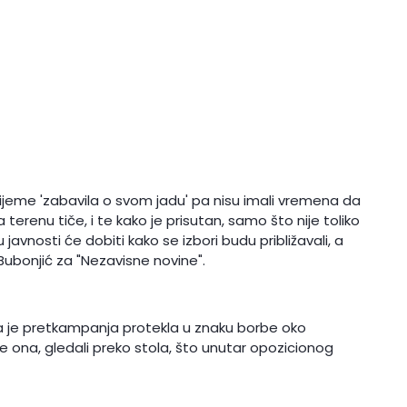
rijeme 'zabavila o svom jadu' pa nisu imali vremena da
 terenu tiče, i te kako je prisutan, samo što nije toliko
u javnosti će dobiti kako se izbori budu približavali, a
e Bubonjić za "Nezavisne novine".
 da je pretkampanja protekla u znaku borbe oko
aje ona, gledali preko stola, što unutar opozicionog