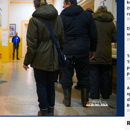
k
č
r
20
D
v
2
T
T
p
p
2
A
s
d
B
20