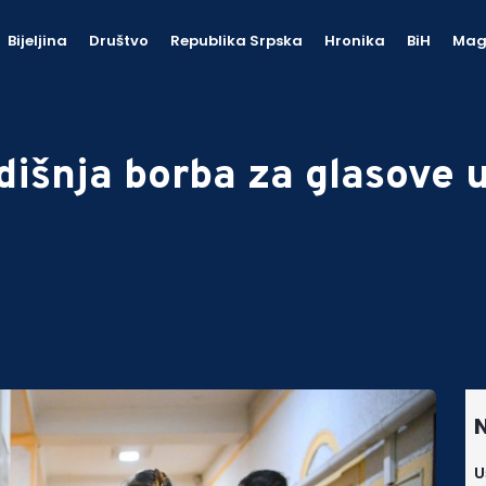
Bijeljina
Društvo
Republika Srpska
Hronika
BiH
Mag
išnja borba za glasove u
N
U