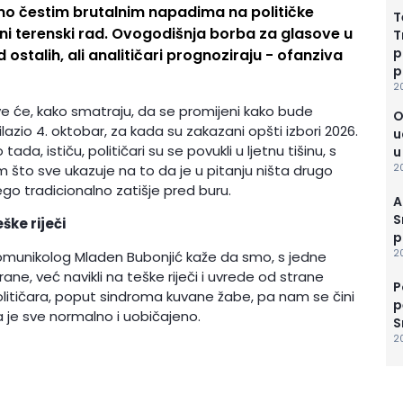
imo čestim brutalnim napadima na političke
T
ovni terenski rad. Ovogodišnja borba za glasove u
T
p
d ostalih, ali analitičari prognoziraju - ofanziva
p
2
e će, kako smatraju, da se promijeni kako bude
O
ilazio 4. oktobar, za kada su zakazani opšti izbori 2026.
u
 tada, ističu, političari su se povukli u ljetnu tišinu, s
u
20
m što sve ukazuje na to da je u pitanju ništa drugo
go tradicionalno zatišje pred buru.
A
S
ške riječi
p
20
munikolog Mladen Bubonjić kaže da smo, s jedne
rane, već navikli na teške riječi i uvrede od strane
P
litičara, poput sindroma kuvane žabe, pa nam se čini
p
 je sve normalno i uobičajeno.
S
20