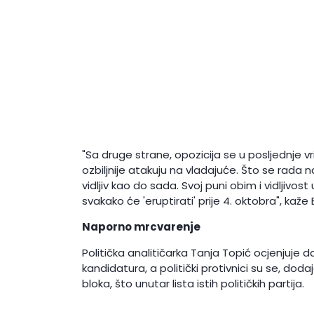
"Sa druge strane, opozicija se u posljednje v
ozbiljnije atakuju na vladajuće. Što se rada na
vidljiv kao do sada. Svoj puni obim i vidljivost 
svakako će 'eruptirati' prije 4. oktobra", kaž
Naporno mrcvarenje
Politička analitičarka Tanja Topić ocjenjuje
kandidatura, a politički protivnici su se, dod
bloka, što unutar lista istih političkih partija.