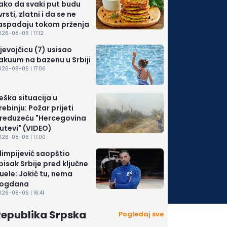
ako da svaki put budu
vrsti, zlatni i da se ne
aspadaju tokom prženja
26-08-06 | 17:12
jevojčicu (7) usisao
akuum na bazenu u Srbiji
026-08-06 | 17:06
eška situacija u
rebinju: Požar prijeti
reduzeću "Hercegovina
utevi" (VIDEO)
026-08-06 | 17:00
limpijević saopštio
pisak Srbije pred ključne
uele: Jokić tu, nema
ogdana
26-08-06 | 16:41
Republika Srpska
Pogledaj sve