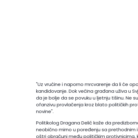
"Uz vrućine i naporno mrcvarenje da li će opoz
kandidovanje. Dok većina građana uživa u S
da je bolje da se povuku u ljetnju tišinu. Ne
ofanzivu provlačenja kroz blato političkih pro
novine".
Politikolog Dragana Delić kaže da predizborn
neobično mirno u poređenju sa prethodnim iz
oštri obračuni među političkim protivnicima, k