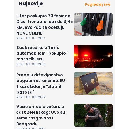
Najnovije
Pogledaj sve
Litar poskupio 70 feninga:
Dizel trenutno ide i do 3,45
KM, evo kad se očekuju
NOVE CIJENE
2026-08-07 | 21:57
Saobraćajka u Tuzli,
automobilom "pokupio"
motociklistu
2026-08-07 | 21:55
Prodaju državljanstvo
bogatim strancima: EU
traži ukidanje "zlatnih
pasoša"
2026-08-07 | 21:52
Vučić priredio večeru u
čast Zelenskog: Ovo su
teme razgovora u
Beogradu
2026-08-07 | 21:51