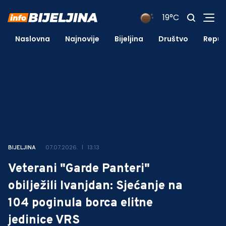
19°C
Naslovna
Najnovije
Bijeljina
Društvo
Repub
07.07.2026.
13:13
BIJELJINA
Veterani "Garde Panteri"
obilježili Ivanjdan: Sjećanje na
104 poginula borca elitne
jedinice VRS