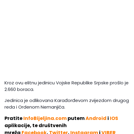
Kroz ovu elitnu jedinicu Vojske Republike Srpske prošlo je
2.660 boraca.
Jedinica je odlikovana Karađorđevom zvijezdom drugog
reda i Ordenom Nemanjića.
Pratite
InfoBijeljina.com
putem
Android
i
IOS
aplikacije, te društvenih
mreža
Facebook
,
Twitter
,
Instagram
i
VIBER