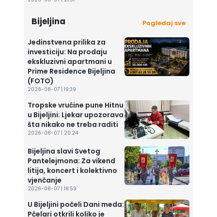
Bijeljina
Pogledaj sve
Jedinstvena prilika za
investiciju: Na prodaju
ekskluzivni apartmani u
Prime Residence Bijeljina
(FOTO)
2026-08-07 | 19:39
Tropske vrućine pune Hitnu
u Bijeljini: Ljekar upozorava
šta nikako ne treba raditi
2026-08-07 | 20:24
Bijeljina slavi Svetog
Pantelejmona: Za vikend
litija, koncert i kolektivno
vjenčanje
2026-08-07 | 18:59
U Bijeljini počeli Dani meda:
Pčelari otkrili koliko je