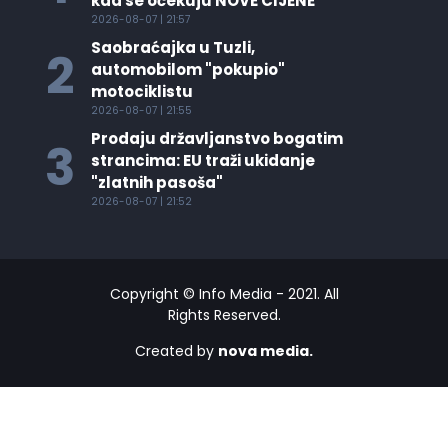
kad se očekuju NOVE CIJENE
2026-08-07 | 21:57
Saobraćajka u Tuzli,
2
automobilom "pokupio"
motociklistu
2026-08-07 | 21:55
Prodaju državljanstvo bogatim
3
strancima: EU traži ukidanje
"zlatnih pasoša"
2026-08-07 | 21:52
Copyright © Info Media - 2021. All
Rights Reserved.
Created by
nova media.