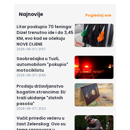
Najnovije
Pogledaj sve
Litar poskupio 70 feninga:
Dizel trenutno ide i do 3,45
KM, evo kad se očekuju
NOVE CIJENE
2026-08-07 | 21:57
Saobraćajka u Tuzli,
automobilom "pokupio"
motociklistu
2026-08-07 | 21:55
Prodaju državljanstvo
bogatim strancima: EU
traži ukidanje "zlatnih
pasoša"
2026-08-07 | 21:52
Vučić priredio večeru u
čast Zelenskog: Ovo su
teme razgovora u