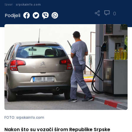
Izvor:
srpskainfo.com
0
Podijeli
FOTO: srpskainfo.com
Nakon što su vozači širom Republike Srpske