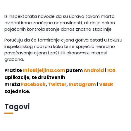
Iz Inspektorata navode da su upravo tokom marta
evidentirane značajne nepravilnosti, ali da je nakon
pojačanih kontrola stanje danas znatno stabilnije.
Poručuju da će formiranje cijena goriva ostati u fokusu
inspekcijskog nadzora kako bi se spriječilo nerealno
povećavanje cijena i zaštitili ekonomski interesi
građana.
Pratite
InfoBijeljina.com
putem
Android
i
IOS
aplikacije, te društvenih
mreža
Facebook
,
Twitter
,
Instagram
i
VIBER
zajednice.
Tagovi