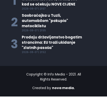
1
kad se očekuju NOVE CIJENE
2026-08-07 | 21:57
Saobraćajka u Tuzli,
2
automobilom "pokupio"
motociklistu
2026-08-07 | 21:55
Prodaju državljanstvo bogatim
3
strancima: EU traži ukidanje
"zlatnih pasoša"
2026-08-07 | 21:52
Copyright © Info Media - 2021. All
Rights Reserved.
Created by
nova media.