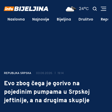
24°C
Naslovna
Najnovije
Bijeljina
Društvo
Repub
03.06.2026.
19:14
REPUBLIKA SRPSKA
Evo zbog čega je gorivo na
pojedinim pumpama u Srpskoj
jeftinije, a na drugima skuplje