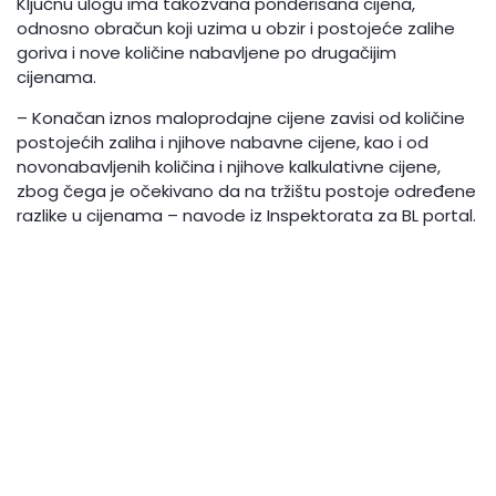
Ključnu ulogu ima takozvana ponderisana cijena,
odnosno obračun koji uzima u obzir i postojeće zalihe
goriva i nove količine nabavljene po drugačijim
cijenama.
– Konačan iznos maloprodajne cijene zavisi od količine
postojećih zaliha i njihove nabavne cijene, kao i od
novonabavljenih količina i njihove kalkulativne cijene,
zbog čega je očekivano da na tržištu postoje određene
razlike u cijenama – navode iz Inspektorata za BL portal.