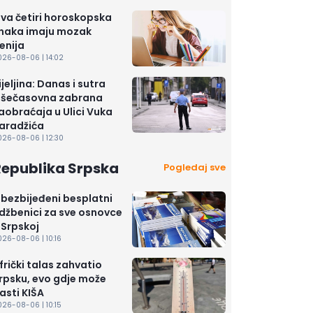
va četiri horoskopska
naka imaju mozak
enija
026-08-06 | 14:02
ijeljina: Danas i sutra
išečasovna zabrana
aobraćaja u Ulici Vuka
aradžića
026-08-06 | 12:30
Republika Srpska
Pogledaj sve
bezbijeđeni besplatni
džbenici za sve osnovce
 Srpskoj
26-08-06 | 10:16
frički talas zahvatio
rpsku, evo gdje može
asti KIŠA
26-08-06 | 10:15