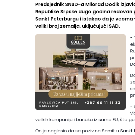
Predsjednik SNSD-a Milorad Dodik izjav
Republike Srpske dugo godina redova
Sankt Peterburgu i istakao da je veoma
veliki broj zemalja, uključujući SAD.
-
ek
Ru
pr
Do
Do
ze
sn
pr
- 
vl
velikih kompanija i banaka iz same EU, što go
On je naglasio da se poziv na Samit u Sankt 