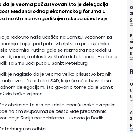
io da je veoma počastvovan što je delegacija
O
n gost Međunarodnog ekonomskog foruma u
z
 važno što na ovogodišnjem skupu učestvuje
g
2
B
 To je redovno naše učešće na Samitu, vezanom za
v
onomiju, koji je pod pokroviteljstvom predsjednika
s
sije Vladimira Putina, gdje se razmatra napredak u
K
ivredi, nauci, u oblasti vještačke inteligencije - rekao je
2
dik za Srnu uoči puta u Sankt Peterburg.
dik je naglasio da je veoma veliko prisustvo brojnih
malja, između ostalih i SAD, koje će učestvovati sa
O
ažnom delegacijom, što govori o tome da je Samit
u
eživio teško vrijeme.
u
20
Bez obzira na to što ga i dalje ignorišu neke evropske
ade na tim skupovima se često vide predstavnici
A
vori da je Rusija nezaobilazna - ukazao je Dodik.
S
p
Peterburgu ne odbija.
20