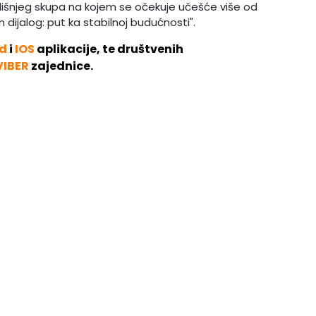
išnjeg skupa na kojem se očekuje učešće više od
n dijalog: put ka stabilnoj budućnosti".
d
i
IOS
aplikacije, te društvenih
VIBER
zajednice.