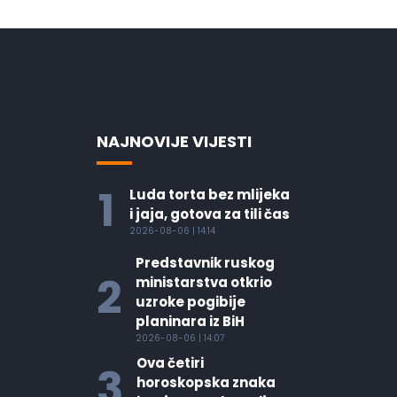
NAJNOVIJE VIJESTI
1
Luda torta bez mlijeka
i jaja, gotova za tili čas
2026-08-06 | 14:14
Predstavnik ruskog
2
ministarstva otkrio
uzroke pogibije
planinara iz BiH
2026-08-06 | 14:07
Ova četiri
3
horoskopska znaka