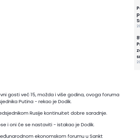
P
p
S
20
8
P
z
s
2
i gosti već 15, možda i više godina, ovoga foruma
jednika Putina - rekao je Dodik.
redsjednikom Rusije kontinuitet dobre saradnje.
i oni će se nastaviti - istakao je Dodik.
e Međunarodnom ekonomskom forumu u Sankt