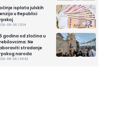
očinje isplata julskih
enzija u Republici
rpskoj
26-08-06 | 10:14
5 godina od zločina u
rebilovcima: Ne
aboraviti stradanje
rpskog naroda
026-08-06 | 09:42