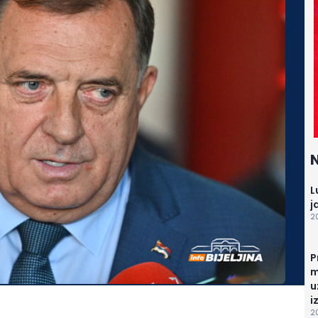
N
L
j
20
P
m
u
i
2