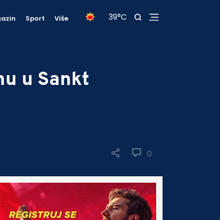
39°C
azin
Sport
Više
mu u Sankt
0