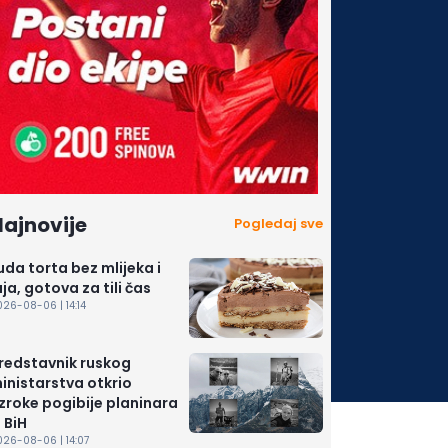
ajnovije
Pogledaj sve
uda torta bez mlijeka i
aja, gotova za tili čas
26-08-06 | 14:14
redstavnik ruskog
inistarstva otkrio
zroke pogibije planinara
z BiH
026-08-06 | 14:07