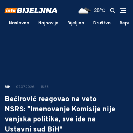
28°C
Naslovna
Najnovije
Bijeljina
Društvo
Repub
07.07.2026.
18:38
BIH
Bećirović reagovao na veto
NSRS: "Imenovanje Komisije nije
vanjska politika, sve ide na
Ustavni sud BiH"