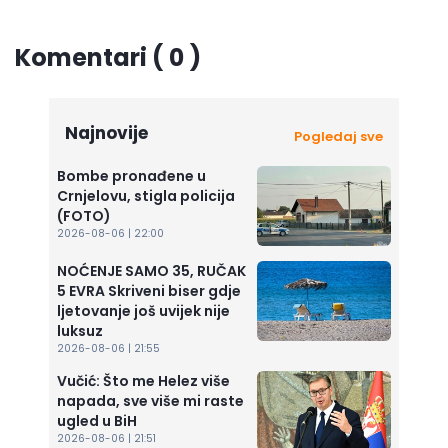
Komentari ( 0 )
Najnovije
Pogledaj sve
Bombe pronađene u
Crnjelovu, stigla policija
(FOTO)
2026-08-06 | 22:00
NOĆENJE SAMO 35, RUČAK
5 EVRA Skriveni biser gdje
ljetovanje još uvijek nije
luksuz
2026-08-06 | 21:55
Vučić: Što me Helez više
napada, sve više mi raste
ugled u BiH
2026-08-06 | 21:51