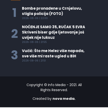
1
Bombe pronađene u Crnjelovu,
stigla policija (FOTO)
2026-08-06 | 22:00
NOĆENJE SAMO 35, RUČAK 5 EVRA
2
Skriveni biser gdje ljetovanje još
uvijek nije luksuz
2026-08-06 | 21:55
3
Vučić: Što me Helez više napada,
sve više mi raste ugled u BiH
2026-08-06 | 21:51
Copyright © Info Media - 2021. All
Rights Reserved.
Created by
nova media.