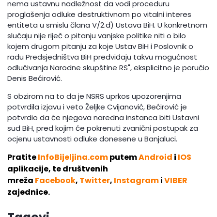
nema ustavnu nadležnost da vodi proceduru
proglašenja odluke destruktivnom po vitalni interes
entiteta u smislu člana V/2.d) Ustava BiH. U konkretnom
slučaju nije riječ o pitanju vanjske politike niti o bilo
kojem drugom pitanju za koje Ustav BiH i Poslovnik o
radu Predsjedništva BiH predviđaju takvu mogućnost
odlučivanja Narodne skupštine RS", eksplicitno je poručio
Denis Bećirović.
S obzirom na to da je NSRS uprkos upozorenjima
potvrdila izjavu i veto Željke Cvijanović, Bećirović je
potvrdio da će njegova naredna instanca biti Ustavni
sud BiH, pred kojim će pokrenuti zvanični postupak za
ocjenu ustavnosti odluke donesene u Banjaluci.
Pratite
InfoBijeljina.com
putem
Android
i
IOS
aplikacije, te društvenih
mreža
Facebook
,
Twitter
,
Instagram
i
VIBER
zajednice.