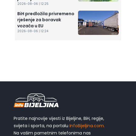
2026-08-06 | 12:25
BiH predložila privremeno
rješenje za boravak
vozača u EU
2026-08-06 | 12:24
Pratite najnovije vijesti iz Bijeljine, BiH, regije,
svijeta i sporta, na portalu
InfoBijeljina.com.
Na vašim pametnim telefonima nas