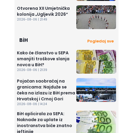
Otvorena XII Umjetnička
kolonija „Ugljevik 2026“
2026-08-06 | 21:49
BiH
Pogledaj sve
Kako će članstvo u SEPA
smanjiti troškove slanja
novca u BiH?
2026-08-06 | 21:39
Pojačan saobraćaj na
granicama: Najduže se
čeka na izlazu iz BiH prema
Hrvatskoj i Crnoj Gori
2026-08-06 | 14:24
BiH aplicirala za SEPA:
Naknade za uplate iz
inostranstva biće znatno
jeftinije